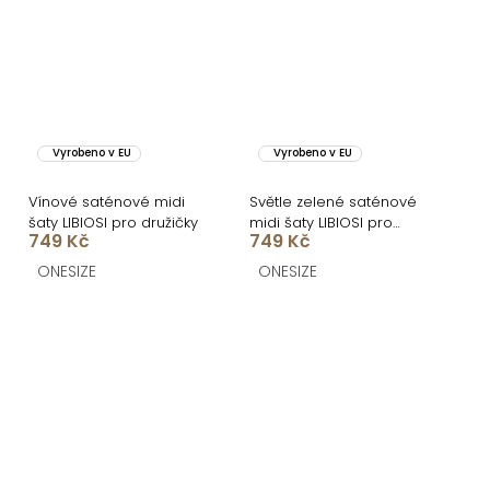
Vyrobeno v EU
Vyrobeno v EU
Vínové saténové midi
Světle zelené saténové
šaty LIBIOSI pro družičky
midi šaty LIBIOSI pro
749 Kč
749 Kč
družičky
ONESIZE
ONESIZE