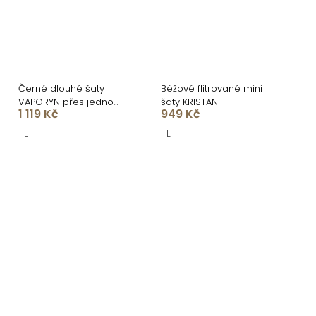
Černé dlouhé šaty
Béžové flitrované mini
VAPORYN přes jedno
šaty KRISTAN
1 119 Kč
949 Kč
rameno
L
L