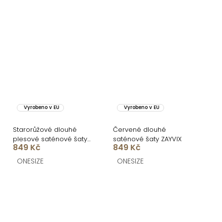
Vyrobeno v EU
Vyrobeno v EU
Starorůžové dlouhé
Červené dlouhé
plesové saténové šaty
saténové šaty ZAYVIX
849 Kč
849 Kč
ZAYVIX
ONESIZE
ONESIZE