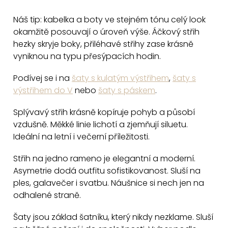
v
Náš tip: kabelka a boty ve stejném tónu celý look
l
okamžitě posouvají o úroveň výše. Áčkový střih
á
hezky skryje boky, přiléhavé střihy zase krásně
d
vyniknou na typu přesýpacích hodin.
a
c
Podívej se i na
šaty s kulatým výstřihem
,
šaty s
výstřihem do V
nebo
šaty s páskem
.
í
p
Splývavý střih krásně kopíruje pohyb a působí
r
vzdušně. Měkké linie lichotí a zjemňují siluetu.
v
Ideální na letní i večerní příležitosti.
k
y
Střih na jedno rameno je elegantní a moderní.
v
Asymetrie dodá outfitu sofistikovanost. Sluší na
ples, galavečer i svatbu. Náušnice si nech jen na
ý
odhalené straně.
p
i
Šaty jsou základ šatníku, který nikdy nezklame. Sluší
s