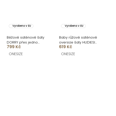
Vyrobeno v EU
Vyrobeno v EU
Béžové saténové šaty
Baby růžové saténové
DORRY přes jedno
oversize šaty HUDIESI
799 Kč
619 Kč
rameno
přes rameno
ONESIZE
ONESIZE