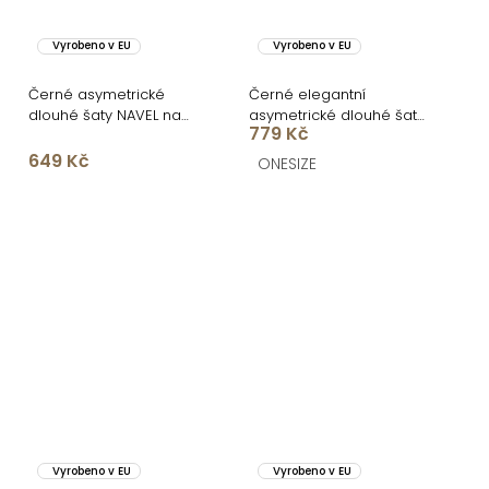
Vyrobeno v EU
Vyrobeno v EU
Černé asymetrické
Černé elegantní
dlouhé šaty NAVEL na
asymetrické dlouhé šaty
779 Kč
jedno rameno
DIETER
649 Kč
ONESIZE
Vyrobeno v EU
Vyrobeno v EU