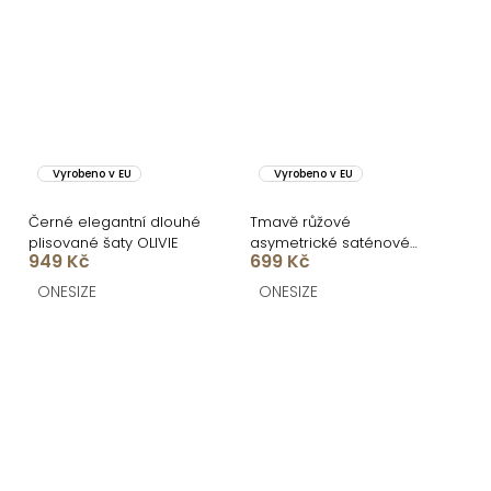
Vyrobeno v EU
Vyrobeno v EU
Černé elegantní dlouhé
Tmavě růžové
plisované šaty OLIVIE
asymetrické saténové
949 Kč
699 Kč
šaty ROULES
ONESIZE
ONESIZE