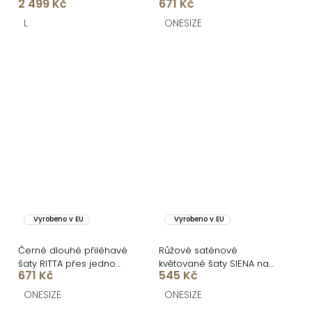
2 499 Kč
671 Kč
L
ONESIZE
Vyrobeno v EU
Vyrobeno v EU
Černé dlouhé přiléhavé
Růžové saténové
šaty RITTA přes jedno
květované šaty SIENA na
671 Kč
545 Kč
rameno
jedno rameno
ONESIZE
ONESIZE