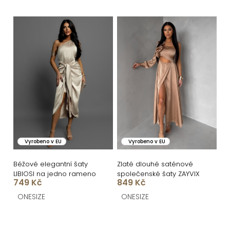
ů
Vyrobeno v EU
Vyrobeno v EU
Béžové elegantní šaty
Zlaté dlouhé saténové
LIBIOSI na jedno rameno
společenské šaty ZAYVIX
749 Kč
849 Kč
ONESIZE
ONESIZE