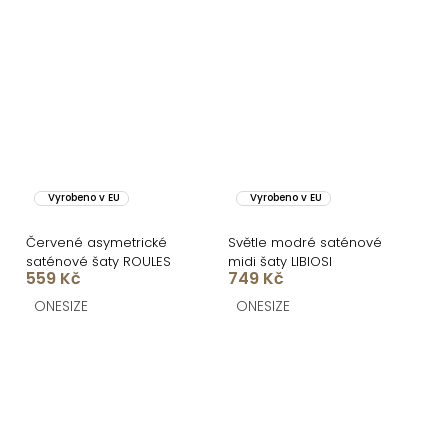
Vyrobeno v EU
Vyrobeno v EU
Červené asymetrické
Světle modré saténové
saténové šaty ROULES
midi šaty LIBIOSI
559 Kč
749 Kč
ONESIZE
ONESIZE