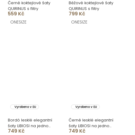
Černé koktejlové šaty
Béžové koktejlové šaty
QUIRINUS s flitry
QUIRINUS s flitry
559 Kč
799 Kč
ONESIZE
ONESIZE
Vyrobeno v EU
Vyrobeno v EU
Bordó lesklé elegantní
Černé lesklé elegantní
šaty LIBIOSI na jedno
šaty LIBIOSI na jedno
749 Kč
749 Kč
rameno
rameno