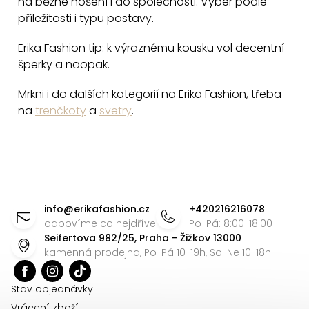
na běžné nošení i do společnosti. Vyber podle
u
příležitosti i typu postavy.
Erika Fashion tip: k výraznému kousku vol decentní
šperky a naopak.
Mrkni i do dalších kategorií na Erika Fashion, třeba
na
trenčkoty
a
svetry
.
Z
á
info
@
erikafashion.cz
+420216216078
p
odpovíme co nejdříve
Po-Pá: 8:00-18:00
Seifertova 982/25, Praha - Žižkov 13000
a
kamenná prodejna, Po-Pá 10-19h, So-Ne 10-18h
t
í
Stav objednávky
Vrácení zboží