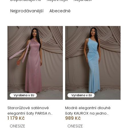
a
z
Nejprodávanější
Abecedně
e
n
V
í
ý
p
p
r
i
o
s
d
p
u
r
k
o
Vyrobeno v EU
Vyrobeno v EU
t
d
ů
u
Starorůžové saténové
Modré elegantní dlouhé
elegantní šaty PARISA na
šaty KAUROX na jedno
k
1 179 Kč
989 Kč
jedno rameno
rameno
t
ONESIZE
ONESIZE