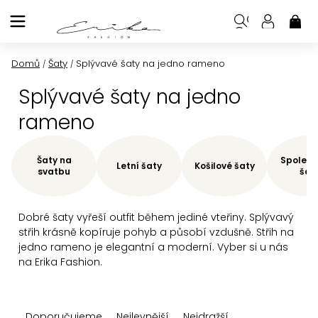
Přejít
na
NÁK
KOŠ
obsah
Domů
Šaty
Splývavé šaty na jedno rameno
/
/
Splývavé šaty na jedno
rameno
Šaty na
Společe
Letní šaty
Košilové šaty
svatbu
šat
Dobré šaty vyřeší outfit během jediné vteřiny. Splývavý
střih krásně kopíruje pohyb a působí vzdušně. Střih na
jedno rameno je elegantní a moderní. Vyber si u nás
na Erika Fashion.
Ř
Doporučujeme
Nejlevnější
Nejdražší