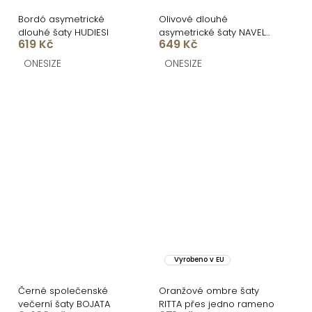
Bordó asymetrické
Olivové dlouhé
dlouhé šaty HUDIESI
asymetrické šaty NAVEL
619 Kč
649 Kč
na jedno rameno
ONESIZE
ONESIZE
Vyrobeno v EU
Černé společenské
Oranžové ombre šaty
večerní šaty BOJATA
RITTA přes jedno rameno