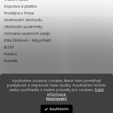
Doprava a platba
Prodejna v Praze
Hodnocení obchodu
Obchodní podmínky
Ochrana osobních údajů
Erika Eliášová – Můj příběh
BLOG
Kariéra
Kontakt
Využíváme soubory cookies, které nám pomáhají
erikafashion.sk
poskytovat a zlepšovat naše služby. Používáním tohoto
Copyright 2026
Erika Fashion
. Všechna práva vyhrazena.
webu souhlasíte s našimi pravidly pro cookies.
Další
Vytvořil Shoptet Premium
&
informace
Nastavení
Souhlasím