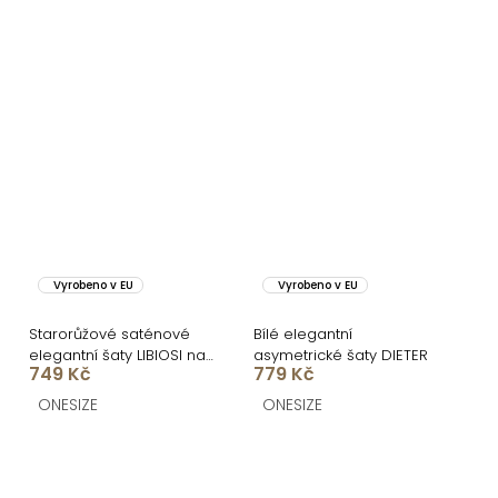
Vyrobeno v EU
Vyrobeno v EU
Starorůžové saténové
Bílé elegantní
elegantní šaty LIBIOSI na
asymetrické šaty DIETER
749 Kč
779 Kč
jedno rameno
ONESIZE
ONESIZE