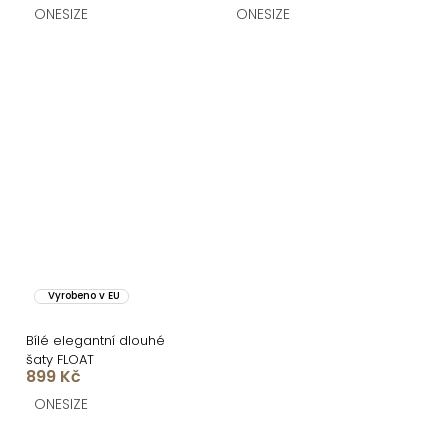
ONESIZE
ONESIZE
Vyrobeno v EU
Bílé elegantní dlouhé
šaty FLOAT
899 Kč
ONESIZE
O