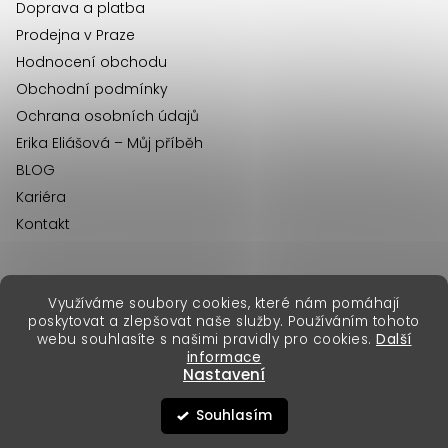
Doprava a platba
Prodejna v Praze
Hodnocení obchodu
Obchodní podmínky
Ochrana osobních údajů
Erika Eliášová – Můj příběh
BLOG
Kariéra
Kontakt
Využíváme soubory cookies, které nám pomáhají
erikafashion.sk
poskytovat a zlepšovat naše služby. Používáním tohoto
Copyright 2026
Erika Fashion
. Všechna práva vyhrazena.
webu souhlasíte s našimi pravidly pro cookies.
Další
Vytvořil Shoptet Premium
&
informace
Nastavení
Souhlasím