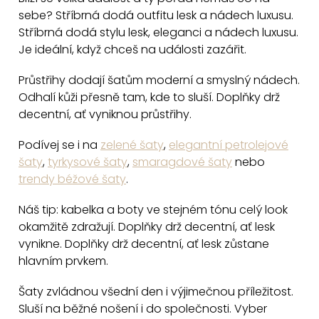
l
sebe? Stříbrná dodá outfitu lesk a nádech luxusu.
á
Stříbrná dodá stylu lesk, eleganci a nádech luxusu.
d
Je ideální, když chceš na události zazářit.
a
c
Průstřihy dodají šatům moderní a smyslný nádech.
Odhalí kůži přesně tam, kde to sluší. Doplňky drž
í
decentní, ať vyniknou průstřihy.
p
r
Podívej se i na
zelené šaty
,
elegantní petrolejové
v
šaty
,
tyrkysové šaty
,
smaragdové šaty
nebo
k
trendy béžové šaty
.
y
v
Náš tip: kabelka a boty ve stejném tónu celý look
okamžitě zdražují. Doplňky drž decentní, ať lesk
ý
vynikne. Doplňky drž decentní, ať lesk zůstane
p
hlavním prvkem.
i
s
Šaty zvládnou všední den i výjimečnou příležitost.
u
Sluší na běžné nošení i do společnosti. Vyber