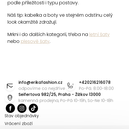
podle příležitosti i typu postavy.
Náš tip: kabelka a boty ve stejném odstínu celý
look okamžitě zdražují.
Mrkni i do dalších kategorií, třeba na
letní šaty
nebo
plesové šaty
.
Z
á
info
@
erikafashion.cz
+420216216078
p
odpovíme co nejdříve
Po-Pá: 8:00-18:00
Seifertova 982/25, Praha - Žižkov 13000
a
kamenná prodejna, Po-Pá 10-19h, So-Ne 10-18h
t
í
Stav objednávky
Vrácení zboží