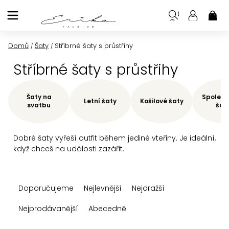
Přejít
na
NÁK
KOŠ
obsah
Domů
Šaty
Stříbrné šaty s průstřihy
/
/
Stříbrné šaty s průstřihy
Šaty na
Společe
Letní šaty
Košilové šaty
svatbu
šat
Dobré šaty vyřeší outfit během jediné vteřiny. Je ideální,
když chceš na události zazářit.
Ř
Doporučujeme
Nejlevnější
Nejdražší
a
z
Nejprodávanější
Abecedně
e