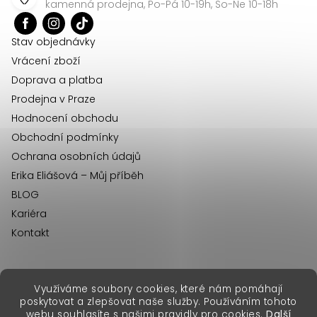
a
kamenná prodejna, Po-Pá 10-19h, So-Ne 10-18h
t
í
Stav objednávky
Vrácení zboží
Doprava a platba
Prodejna v Praze
Hodnocení obchodu
Obchodní podmínky
Ochrana osobních údajů
Erika Eliášová – Můj příběh
BLOG
Kariéra
Kontakt
Využíváme soubory cookies, které nám pomáhají
erikafashion.sk
poskytovat a zlepšovat naše služby. Používáním tohoto
Copyright 2026
Erika Fashion
. Všechna práva vyhrazena.
webu souhlasíte s našimi pravidly pro cookies.
Další