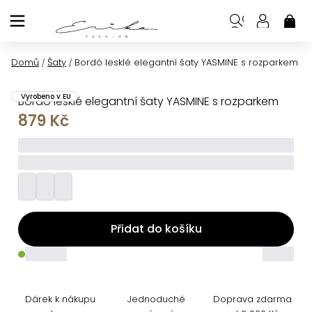
Přejít
na
NÁK
KOŠ
obsah
Domů
Šaty
Bordó lesklé elegantní šaty YASMINE s rozparkem
/
/
Vyrobeno v EU
Bordó lesklé elegantní šaty YASMINE s rozparkem
879 Kč
_____
_________
Přidat do košíku
_____
_____
Dárek k nákupu
Jednoduché
Doprava zdarma