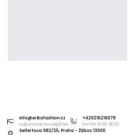
Z
á
info
@
erikafashion.cz
+420216216078
p
odpovíme co nejdříve
Po-Pá: 8:00-18:00
Seifertova 982/25, Praha - Žižkov 13000