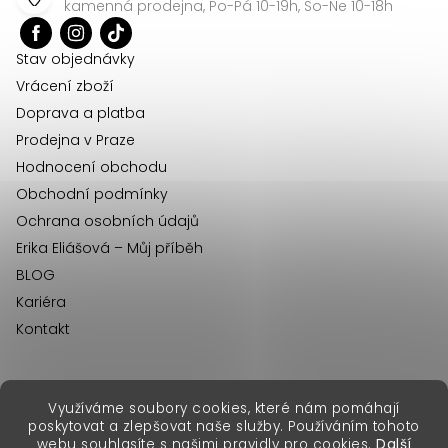
a
kamenná prodejna, Po-Pá 10-19h, So-Ne 10-18h
t
í
Stav objednávky
Vrácení zboží
Doprava a platba
Prodejna v Praze
Hodnocení obchodu
Obchodní podmínky
Ochrana osobních údajů
Erika Eliášová – Můj příběh
BLOG
Kariéra
Kontakt
Využíváme soubory cookies, které nám pomáhají
erikafashion.sk
poskytovat a zlepšovat naše služby. Používáním tohoto
Copyright 2026
Erika Fashion
. Všechna práva vyhrazena.
webu souhlasíte s našimi pravidly pro cookies.
Další