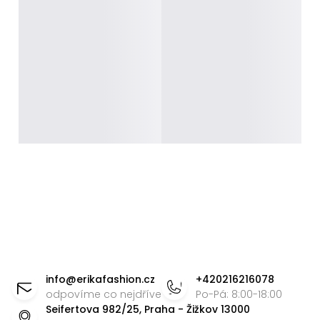
Z
á
info
@
erikafashion.cz
+420216216078
p
odpovíme co nejdříve
Po-Pá: 8:00-18:00
Seifertova 982/25, Praha - Žižkov 13000