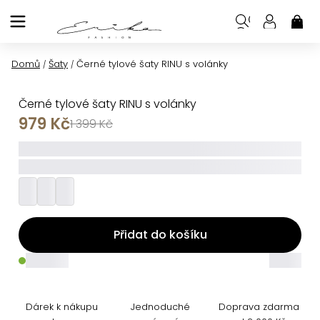
Přejít
na
NÁK
KOŠ
obsah
Domů
Šaty
Černé tylové šaty RINU s volánky
/
/
Černé tylové šaty RINU s volánky
979 Kč
1 399 Kč
_____
_________
Přidat do košíku
_____
_____
Dárek k nákupu
Jednoduché
Doprava zdarma