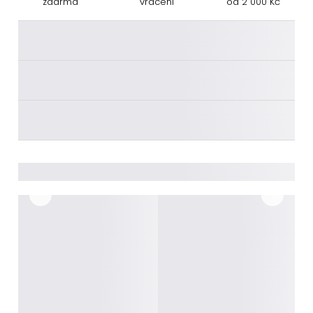
zdarma
vrácení
od 2 000 Kč
________
________
________