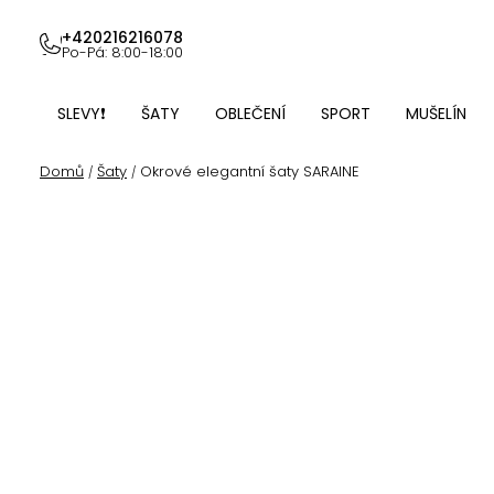
Přejít
na
+420216216078
Po-Pá: 8:00-18:00
obsah
SLEVY❗
ŠATY
OBLEČENÍ
SPORT
MUŠELÍN
Domů
Šaty
Okrové elegantní šaty SARAINE
/
/