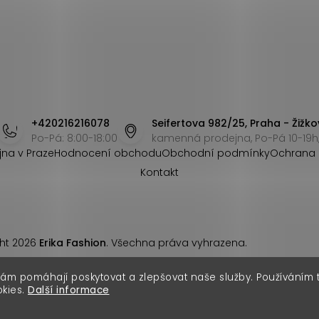
+420216216078
Seifertova 982/25, Praha - Žižko
Po-Pá: 8:00-18:00
kamenná prodejna, Po-Pá 10-19h,
jna v Praze
Hodnocení obchodu
Obchodní podmínky
Ochrana 
Kontakt
ht 2026
Erika Fashion
. Všechna práva vyhrazena.
nám pomáhají poskytovat a zlepšovat naše služby. Používáním
okies.
Další informace