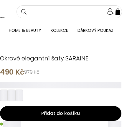
NÁKU
KOŠÍ
HOME & BEAUTY
KOLEKCE
DÁRKOVÝ POUKAZ
Okrové elegantní šaty SARAINE
490 Kč
979 Kč
_________
Přidat do košíku
_____
_____