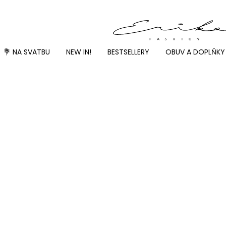
💐 NA SVATBU
NEW IN!
BESTSELLERY
OBUV A DOPLŇKY