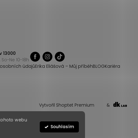
v 13000
 So-Ne 10-18h
osobních údajů
Erika Eliášová – Můj příběh
BLOG
Kariéra
Vytvořil Shoptet Premium
&
 tohoto webu
Souhlasím