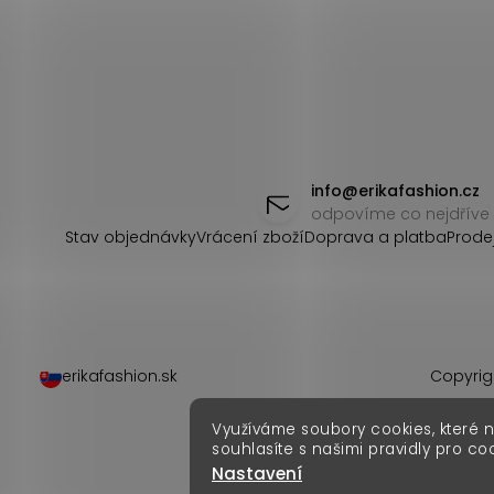
Z
á
info
@
erikafashion.cz
odpovíme co nejdříve
p
Stav objednávky
Vrácení zboží
Doprava a platba
Prode
a
t
í
erikafashion.sk
Copyrig
Využíváme soubory cookies, které 
souhlasíte s našimi pravidly pro co
Nastavení