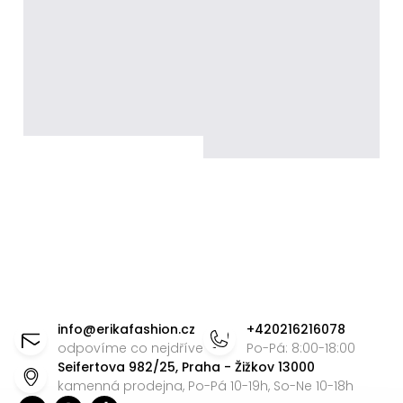
Z
á
info
@
erikafashion.cz
+420216216078
p
odpovíme co nejdříve
Po-Pá: 8:00-18:00
Seifertova 982/25, Praha - Žižkov 13000
a
kamenná prodejna, Po-Pá 10-19h, So-Ne 10-18h