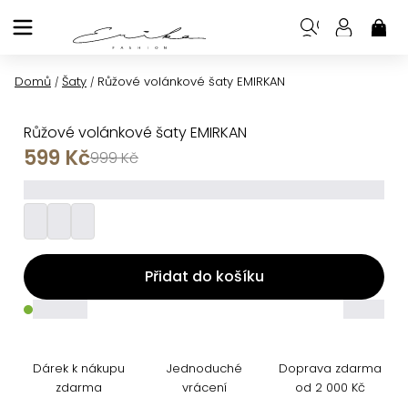
Přejít
na
NÁK
KOŠ
obsah
Domů
Šaty
Růžové volánkové šaty EMIRKAN
/
/
Růžové volánkové šaty EMIRKAN
599 Kč
999 Kč
_________
Přidat do košíku
_____
_____
Dárek k nákupu
Jednoduché
Doprava zdarma
zdarma
vrácení
od 2 000 Kč