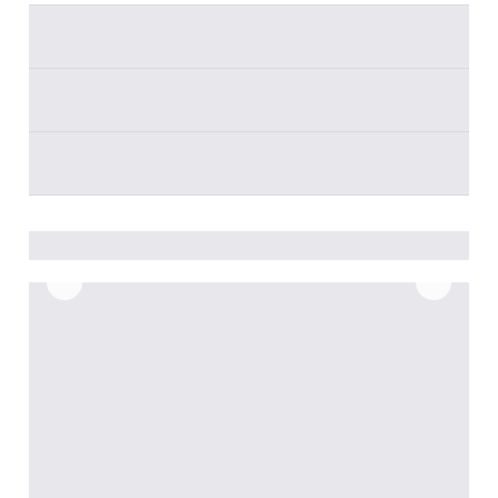
________
________
________