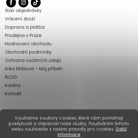
t
í
Stav objednávky
Vrácení zboží
Doprava a platba
Prodejna v Praze
Hodnocení obchodu
Obchodní podmínky
Ochrana osobních údajů
Erika Eliášová – Můj příběh
BLOG
Kariéra
Kontakt
Využíváme soubory cookies, které nám pomáhají
erikafashion.sk
poskytovat a zlepšovat naše služby. Používáním tohoto
Copyright 2026
Erika Fashion
. Všechna práva vyhrazena.
webu souhlasíte s našimi pravidly pro cookies.
Další
Vytvořil Shoptet Premium
&
informace