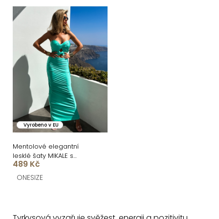
n
V
í
ý
p
p
r
i
o
s
d
p
u
r
k
o
Vyrobeno v EU
t
d
ů
u
Mentolové elegantní
lesklé šaty MIKALE s
k
489 Kč
průstřihy
t
ONESIZE
ů
O
v
Tyrkysová vyzařuje svěžest, energii a pozitivitu.