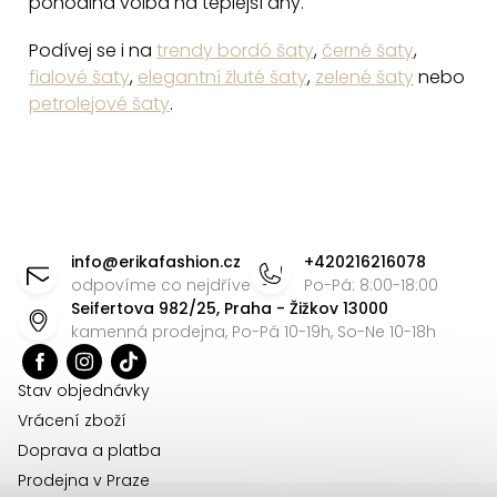
pohodlná volba na teplejší dny.
u
Podívej se i na
trendy bordó šaty
,
černé šaty
,
fialové šaty
,
elegantní žluté šaty
,
zelené šaty
nebo
petrolejové šaty
.
Z
á
info
@
erikafashion.cz
+420216216078
p
odpovíme co nejdříve
Po-Pá: 8:00-18:00
Seifertova 982/25, Praha - Žižkov 13000
a
kamenná prodejna, Po-Pá 10-19h, So-Ne 10-18h
t
í
Stav objednávky
Vrácení zboží
Doprava a platba
Prodejna v Praze