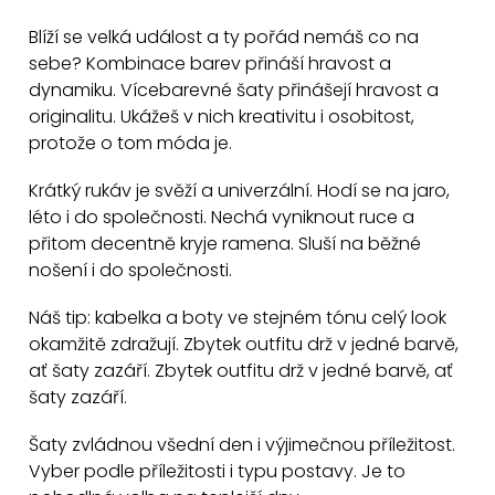
v
Blíží se velká událost a ty pořád nemáš co na
l
sebe? Kombinace barev přináší hravost a
á
dynamiku. Vícebarevné šaty přinášejí hravost a
d
originalitu. Ukážeš v nich kreativitu i osobitost,
a
protože o tom móda je.
c
Krátký rukáv je svěží a univerzální. Hodí se na jaro,
í
léto i do společnosti. Nechá vyniknout ruce a
p
přitom decentně kryje ramena. Sluší na běžné
r
nošení i do společnosti.
v
k
Náš tip: kabelka a boty ve stejném tónu celý look
y
okamžitě zdražují. Zbytek outfitu drž v jedné barvě,
v
ať šaty zazáří. Zbytek outfitu drž v jedné barvě, ať
ý
šaty zazáří.
p
Šaty zvládnou všední den i výjimečnou příležitost.
i
Vyber podle příležitosti i typu postavy. Je to
s