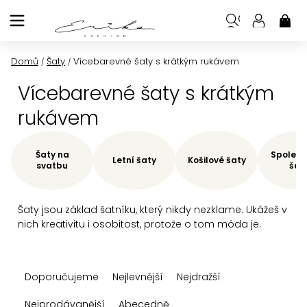
Přejít
na
NÁK
KOŠ
obsah
Domů
Šaty
Vícebarevné šaty s krátkým rukávem
/
/
Vícebarevné šaty s krátkým
rukávem
Šaty na
Společe
Letní šaty
Košilové šaty
svatbu
šat
Šaty jsou základ šatníku, který nikdy nezklame. Ukážeš v
nich kreativitu i osobitost, protože o tom móda je.
Ř
Doporučujeme
Nejlevnější
Nejdražší
a
z
Nejprodávanější
Abecedně