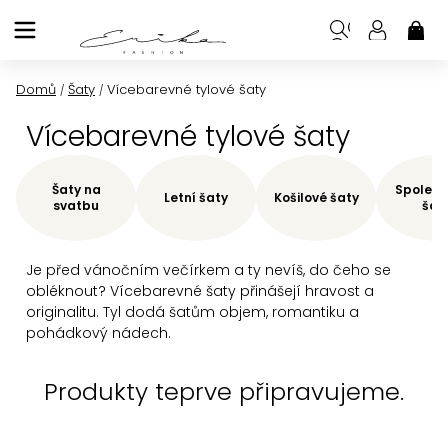
Přejít
na
NÁK
KOŠ
obsah
Domů
Šaty
Vícebarevné tylové šaty
/
/
Vícebarevné tylové šaty
Šaty na
Společe
Letní šaty
Košilové šaty
svatbu
šat
Je před vánočním večírkem a ty nevíš, do čeho se
obléknout? Vícebarevné šaty přinášejí hravost a
originalitu. Tyl dodá šatům objem, romantiku a
pohádkový nádech.
Produkty teprve připravujeme.