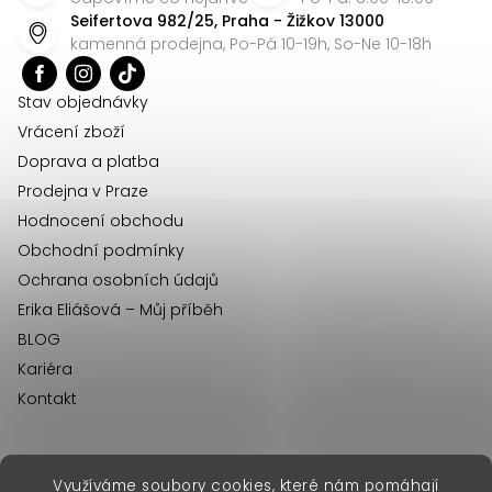
p
Seifertova 982/25, Praha - Žižkov 13000
a
kamenná prodejna, Po-Pá 10-19h, So-Ne 10-18h
t
í
Stav objednávky
Vrácení zboží
Doprava a platba
Prodejna v Praze
Hodnocení obchodu
Obchodní podmínky
Ochrana osobních údajů
Erika Eliášová – Můj příběh
BLOG
Kariéra
Kontakt
Využíváme soubory cookies, které nám pomáhají