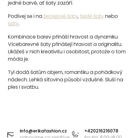
jedné barvě, ať šaty zazáří.
Podívej se i na
žerzejové šaty
,
teplé šaty
nebo
šaty
.
Kombinace barev přináší hravost a dynamiku.
Vícebarevné šaty přinášejí hravost a originalitu.
Ukážeš v nich kreativitu i osobitost, protože o tom
móda je.
Tyl dodá šatům objem, romantiku a pohádkový
nádech. Lehká síťovina působí vzdušně. Sluší na
ples i svatbu.
Z
á
info
@
erikafashion.cz
+420216216078
odpovíme co nejdříve
Po-Pá: 8:00-18:00