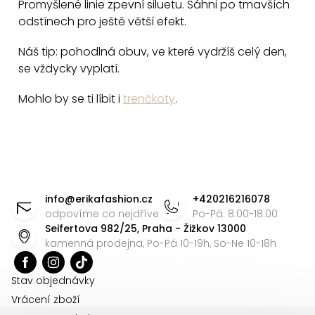
Promyšlené linie zpevní siluetu. Sáhni po tmavších
odstínech pro ještě větší efekt.
Náš tip: pohodlná obuv, ve které vydržíš celý den,
se vždycky vyplatí.
Mohlo by se ti líbit i
trenčkoty
.
Z
á
info
@
erikafashion.cz
+420216216078
p
odpovíme co nejdříve
Po-Pá: 8:00-18:00
Seifertova 982/25, Praha - Žižkov 13000
a
kamenná prodejna, Po-Pá 10-19h, So-Ne 10-18h
t
í
Stav objednávky
Vrácení zboží