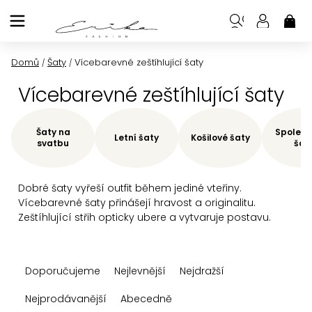
Přejít
na
NÁK
KOŠ
obsah
Domů
Šaty
Vícebarevné zeštíhlující šaty
/
/
Vícebarevné zeštíhlující šaty
Šaty na
Společe
Letní šaty
Košilové šaty
svatbu
šat
Dobré šaty vyřeší outfit během jediné vteřiny.
Vícebarevné šaty přinášejí hravost a originalitu.
Zeštíhlující střih opticky ubere a vytvaruje postavu.
Ř
Doporučujeme
Nejlevnější
Nejdražší
a
z
Nejprodávanější
Abecedně