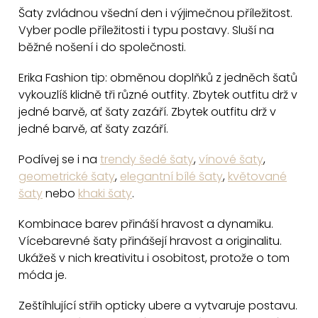
v
Šaty zvládnou všední den i výjimečnou příležitost.
l
Vyber podle příležitosti i typu postavy. Sluší na
á
běžné nošení i do společnosti.
d
a
Erika Fashion tip: obměnou doplňků z jedněch šatů
c
vykouzlíš klidně tři různé outfity. Zbytek outfitu drž v
jedné barvě, ať šaty zazáří. Zbytek outfitu drž v
í
jedné barvě, ať šaty zazáří.
p
r
Podívej se i na
trendy šedé šaty
,
vínové šaty
,
v
geometrické šaty
,
elegantní bílé šaty
,
květované
k
šaty
nebo
khaki šaty
.
y
v
Kombinace barev přináší hravost a dynamiku.
Vícebarevné šaty přinášejí hravost a originalitu.
ý
Ukážeš v nich kreativitu i osobitost, protože o tom
p
móda je.
i
s
Zeštíhlující střih opticky ubere a vytvaruje postavu.
u