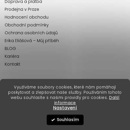
Doprava a platba
Prodejna v Praze
Hodnocení obchodu
Obchodní podmínky
Ochrana osobních údajů
Erika Eliášová – Můj příběh
BLOG
Kariéra
Kontakt
Využíváme soubory cookies, které nám pomáhají
erikafashion.sk
poskytovat a zlepšovat naše služby. Používáním tohoto
Copyright 2026
Erika Fashion
. Všechna práva vyhrazena.
webu souhlasíte s našimi pravidly pro cookies.
Další
Vytvořil Shoptet Premium
&
informace
Nastavení
Souhlasím