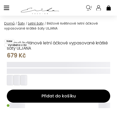
Přejít
na
NÁK
KOŠ
obsah
Domů
Šaty
Letní šaty
Béžové květinové letní áčkové
/
/
/
vypasované krátké šaty ULJANA
New
Béžové květinové letní áčkové vypasované krátké
Vyrobeno v EU
šaty ULJANA
679 Kč
_____
_________
Přidat do košíku
_____
_____