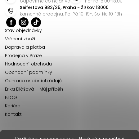
p
odpovíme co nejdříve
Po-Pá: 8:00-18:00
Seifertova 982/25, Praha - Žižkov 13000
a
kamenná prodejna, Po-Pá 10-19h, So-Ne 10-18h
t
í
Stav objednávky
Vrácení zboží
Doprava a platba
Prodejna v Praze
Hodnocení obchodu
Obchodní podmínky
Ochrana osobních údajů
Erika Eliášová – Můj příběh
BLOG
Kariéra
Kontakt
Využíváme soubory cookies, které nám pomáhají