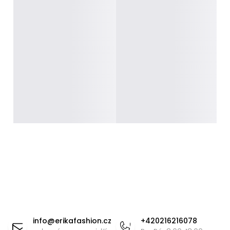
Z
á
info
@
erikafashion.cz
+420216216078