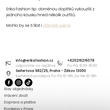
Erika Fashion tip: obměnou doplňků vykouzlíš z
jednoho kousku hned několik outfitů.
Mohlo by se ti líbit i
dámské sukně
.
Z
á
info
@
erikafashion.cz
+420216216078
p
odpovíme co nejdříve
Po-Pá: 8:00-18:00
Seifertova 982/25, Praha - Žižkov 13000
a
kamenná prodejna, Po-Pá 10-19h, So-Ne 10-18h
t
í
Stav objednávky
Vrácení zboží
Doprava a platba
Prodejna v Praze