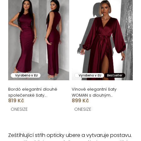
Vyrobeno v EU
Vyrobeno v EU
Bestseller
Bordó elegantní dlouhé
Vínové elegantní šaty
společenské šaty
WOMAN s dlouhým
819 Kč
899 Kč
DRAVELY s řasením
rukávem
ONESIZE
ONESIZE
O
v
Zeštíhlující střih opticky ubere a vytvaruje postavu.
l