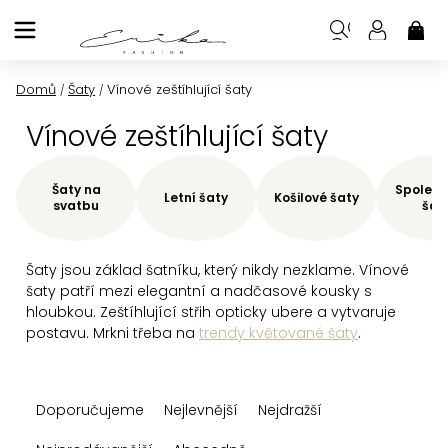
Přejít
na
NÁK
KOŠ
obsah
Domů
Šaty
Vínové zeštíhlující šaty
/
/
Vínové zeštíhlující šaty
Šaty na
Společe
Letní šaty
Košilové šaty
svatbu
šat
Šaty jsou základ šatníku, který nikdy nezklame. Vínové
šaty patří mezi elegantní a nadčasové kousky s
hloubkou. Zeštíhlující střih opticky ubere a vytvaruje
postavu. Mrkni třeba na
trendy květované šaty
.
Ř
Doporučujeme
Nejlevnější
Nejdražší
a