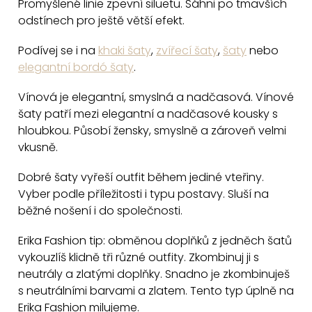
Promyšlené linie zpevní siluetu. Sáhni po tmavších
á
odstínech pro ještě větší efekt.
d
a
Podívej se i na
khaki šaty
,
zvířecí šaty
,
šaty
nebo
c
elegantní bordó šaty
.
í
Vínová je elegantní, smyslná a nadčasová. Vínové
p
šaty patří mezi elegantní a nadčasové kousky s
r
hloubkou. Působí žensky, smyslně a zároveň velmi
v
vkusně.
k
y
Dobré šaty vyřeší outfit během jediné vteřiny.
v
Vyber podle příležitosti i typu postavy. Sluší na
běžné nošení i do společnosti.
ý
p
Erika Fashion tip: obměnou doplňků z jedněch šatů
i
vykouzlíš klidně tři různé outfity. Zkombinuj ji s
s
neutrály a zlatými doplňky. Snadno je zkombinuješ
u
s neutrálními barvami a zlatem. Tento typ úplně na
Erika Fashion milujeme.