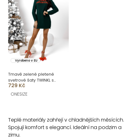
Vyrobeno v EU
Tmavě zelené pletené
svetrové šaty TWINKL s
729 Kč
potiskem
ONESIZE
O
v
Teplé materiály zahřejí v chladnějších měsících.
l
Spojují komfort s elegancí. Ideální na podzim a
á
zimu.
d