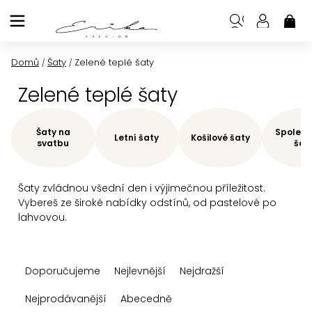
Přejít
na
NÁK
KOŠ
obsah
Domů
Šaty
Zelené teplé šaty
/
/
Zelené teplé šaty
Šaty na
Společe
Letní šaty
Košilové šaty
svatbu
šat
Šaty zvládnou všední den i výjimečnou příležitost.
Vybereš ze široké nabídky odstínů, od pastelové po
lahvovou.
Ř
Doporučujeme
Nejlevnější
Nejdražší
a
z
Nejprodávanější
Abecedně