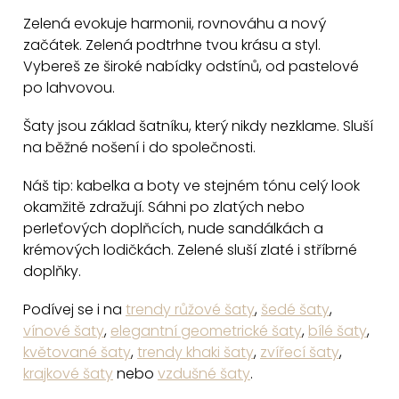
a
Zelená evokuje harmonii, rovnováhu a nový
c
začátek. Zelená podtrhne tvou krásu a styl.
Vybereš ze široké nabídky odstínů, od pastelové
í
po lahvovou.
p
r
Šaty jsou základ šatníku, který nikdy nezklame. Sluší
v
na běžné nošení i do společnosti.
k
y
Náš tip: kabelka a boty ve stejném tónu celý look
v
okamžitě zdražují. Sáhni po zlatých nebo
perleťových doplňcích, nude sandálkách a
ý
krémových lodičkách. Zelené sluší zlaté i stříbrné
p
doplňky.
i
s
Podívej se i na
trendy růžové šaty
,
šedé šaty
,
u
vínové šaty
,
elegantní geometrické šaty
,
bílé šaty
,
květované šaty
,
trendy khaki šaty
,
zvířecí šaty
,
krajkové šaty
nebo
vzdušné šaty
.