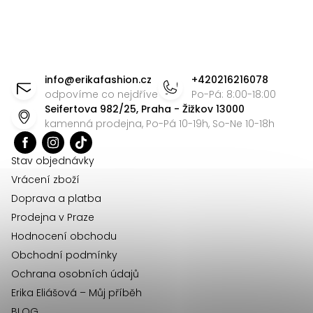
Z
á
info
@
erikafashion.cz
+420216216078
p
odpovíme co nejdříve
Po-Pá: 8:00-18:00
Seifertova 982/25, Praha - Žižkov 13000
a
kamenná prodejna, Po-Pá 10-19h, So-Ne 10-18h
t
í
Stav objednávky
Vrácení zboží
Doprava a platba
Prodejna v Praze
Hodnocení obchodu
Obchodní podmínky
Ochrana osobních údajů
Erika Eliášová – Můj příběh
BLOG