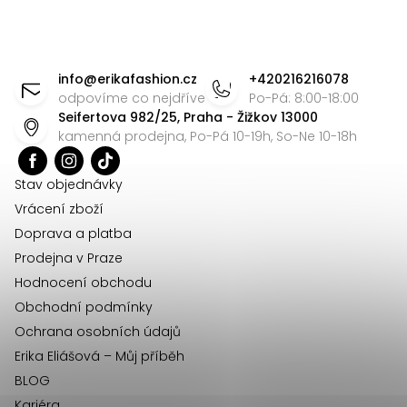
Z
á
info
@
erikafashion.cz
+420216216078
p
odpovíme co nejdříve
Po-Pá: 8:00-18:00
Seifertova 982/25, Praha - Žižkov 13000
a
kamenná prodejna, Po-Pá 10-19h, So-Ne 10-18h
t
í
Stav objednávky
Vrácení zboží
Doprava a platba
Prodejna v Praze
Hodnocení obchodu
Obchodní podmínky
Ochrana osobních údajů
Erika Eliášová – Můj příběh
BLOG
Kariéra