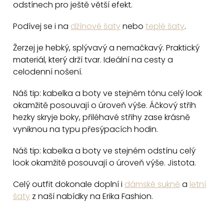
odstínech pro ještě větší efekt.
Podívej se i na
džínové šaty
nebo
teplé šaty
.
Žerzej je hebký, splývavý a nemačkavý. Praktický
materiál, který drží tvar. Ideální na cesty a
celodenní nošení.
Náš tip: kabelka a boty ve stejném tónu celý look
okamžitě posouvají o úroveň výše. Áčkový střih
hezky skryje boky, přiléhavé střihy zase krásně
vyniknou na typu přesýpacích hodin.
Náš tip: kabelka a boty ve stejném odstínu celý
look okamžitě posouvají o úroveň výše. Jistota.
Celý outfit dokonale doplní i
dámské sukně
a
letní
šaty
z naší nabídky na Erika Fashion.