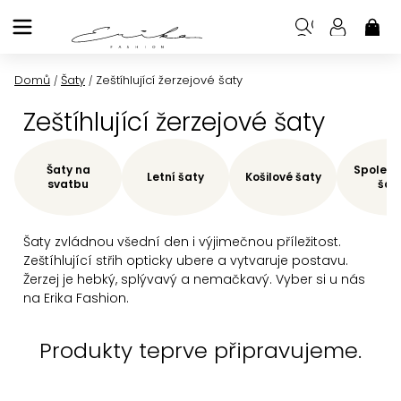
Přejít
na
NÁK
KOŠ
obsah
Domů
Šaty
Zeštíhlující žerzejové šaty
/
/
Zeštíhlující žerzejové šaty
Šaty na
Společe
Letní šaty
Košilové šaty
svatbu
šat
Šaty zvládnou všední den i výjimečnou příležitost.
Zeštíhlující střih opticky ubere a vytvaruje postavu.
Žerzej je hebký, splývavý a nemačkavý. Vyber si u nás
na Erika Fashion.
Produkty teprve připravujeme.