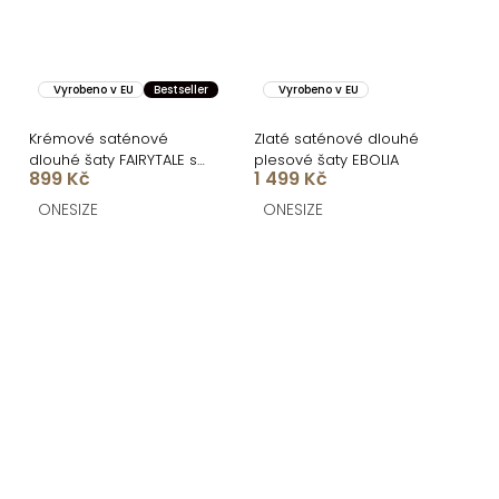
Vyrobeno v EU
Bestseller
Vyrobeno v EU
Krémové saténové
Zlaté saténové dlouhé
dlouhé šaty FAIRYTALE s
plesové šaty EBOLIA
899 Kč
1 499 Kč
výstřihem
ONESIZE
ONESIZE