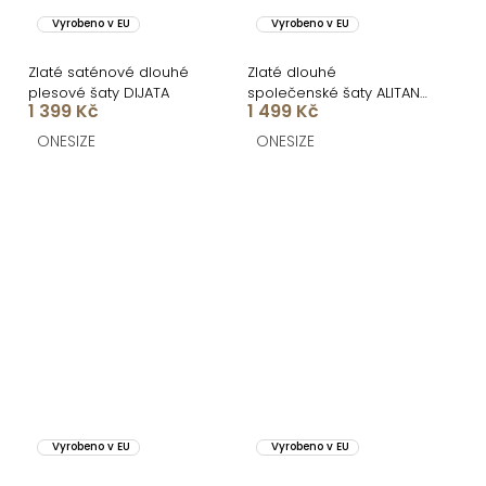
Vyrobeno v EU
Vyrobeno v EU
Zlaté saténové dlouhé
Zlaté dlouhé
plesové šaty DIJATA
společenské šaty ALITAN
1 399 Kč
1 499 Kč
s korzetem
ONESIZE
ONESIZE
Vyrobeno v EU
Vyrobeno v EU