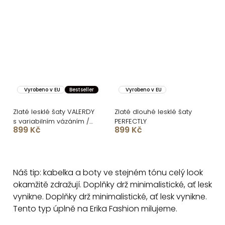
Vyrobeno v EU
Bestseller
Vyrobeno v EU
Zlaté lesklé šaty VALERDY
Zlaté dlouhé lesklé šaty
s variabilním vázáním /
PERFECTLY
899 Kč
899 Kč
bez rozparku
O
v
Náš tip: kabelka a boty ve stejném tónu celý look
l
okamžitě zdražují. Doplňky drž minimalistické, ať lesk
á
vynikne. Doplňky drž minimalistické, ať lesk vynikne.
d
Tento typ úplně na Erika Fashion milujeme.
a