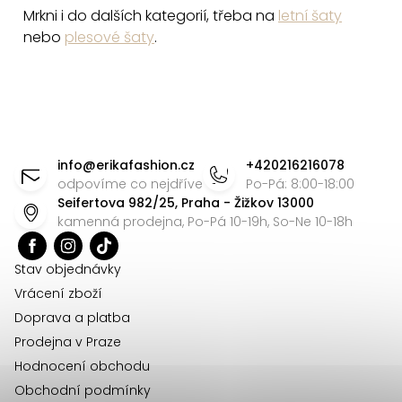
Mrkni i do dalších kategorií, třeba na
letní šaty
nebo
plesové šaty
.
Z
á
info
@
erikafashion.cz
+420216216078
p
odpovíme co nejdříve
Po-Pá: 8:00-18:00
Seifertova 982/25, Praha - Žižkov 13000
a
kamenná prodejna, Po-Pá 10-19h, So-Ne 10-18h
t
í
Stav objednávky
Vrácení zboží
Doprava a platba
Prodejna v Praze
Hodnocení obchodu
Obchodní podmínky