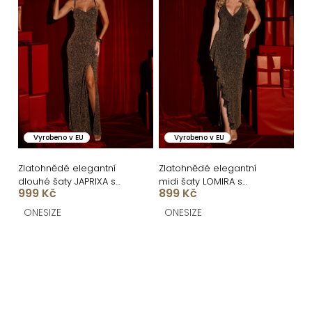
Vyrobeno v EU
Vyrobeno v EU
Zlatohnědé elegantní
Zlatohnědé elegantní
dlouhé šaty JAPRIXA s
midi šaty LOMIRA s
999 Kč
899 Kč
rozparkem
rozparkem
ONESIZE
ONESIZE