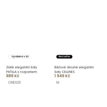
Vyrobeno v EU
Bestseller
Zlaté elegantní šaty
Béžové dlouhé elegantní
PATILLA s rozparkem
šaty CELLINES
889 Kč
1 949 Kč
ONESIZE
M