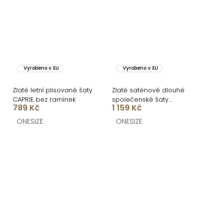
Vyrobeno v EU
Vyrobeno v EU
Zlaté letní plisované šaty
Zlaté saténové dlouhé
CAPRIE bez ramínek
společenské šaty
789 Kč
1 159 Kč
LUNOREX
ONESIZE
ONESIZE