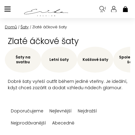
Přejít
na
NÁK
KOŠ
obsah
Domů
Šaty
Zlaté áčkové šaty
/
/
Zlaté áčkové šaty
Šaty na
Společe
Letní šaty
Košilové šaty
svatbu
šat
Dobré šaty vyřeší outfit během jediné vteřiny. Je ideální,
když chceš zazářit a dodat vzhledu nádech glamour.
Ř
Doporučujeme
Nejlevnější
Nejdražší
a
z
Nejprodávanější
Abecedně
e