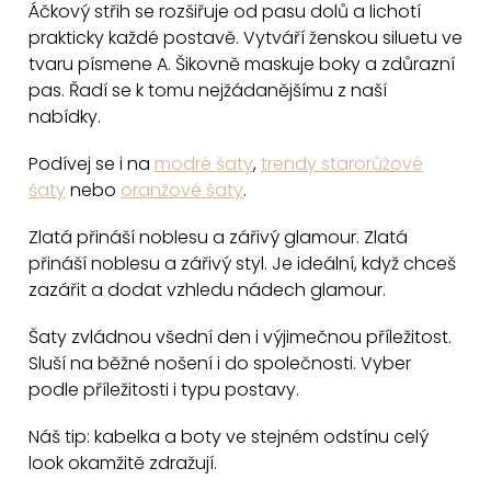
c
Áčkový střih se rozšiřuje od pasu dolů a lichotí
prakticky každé postavě. Vytváří ženskou siluetu ve
í
tvaru písmene A. Šikovně maskuje boky a zdůrazní
p
pas. Řadí se k tomu nejžádanějšímu z naší
r
nabídky.
v
k
Podívej se i na
modré šaty
,
trendy starorůžové
y
šaty
nebo
oranžové šaty
.
v
Zlatá přináší noblesu a zářivý glamour. Zlatá
ý
přináší noblesu a zářivý styl. Je ideální, když chceš
p
zazářit a dodat vzhledu nádech glamour.
i
s
Šaty zvládnou všední den i výjimečnou příležitost.
u
Sluší na běžné nošení i do společnosti. Vyber
podle příležitosti i typu postavy.
Náš tip: kabelka a boty ve stejném odstínu celý
look okamžitě zdražují.