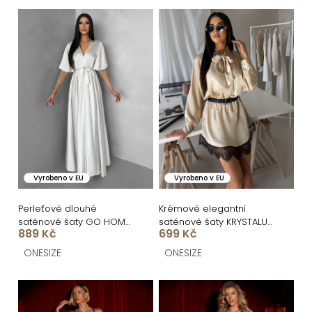
n
V
í
ý
p
p
r
i
o
s
d
p
u
r
k
o
Vyrobeno v EU
Vyrobeno v EU
t
d
ů
u
Perleťové dlouhé
Krémové elegantní
saténové šaty GO HOME
saténové šaty KRYSTALU
k
889 Kč
699 Kč
s páskem
s krajkou
t
ONESIZE
ONESIZE
ů