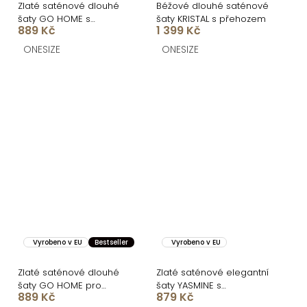
Zlaté saténové dlouhé
Béžové dlouhé saténové
šaty GO HOME s
šaty KRISTAL s přehozem
889 Kč
1 399 Kč
rozparkem
ONESIZE
ONESIZE
Vyrobeno v EU
Bestseller
Vyrobeno v EU
Zlaté saténové dlouhé
Zlaté saténové elegantní
šaty GO HOME pro
šaty YASMINE s
889 Kč
879 Kč
družičky
rozparkem