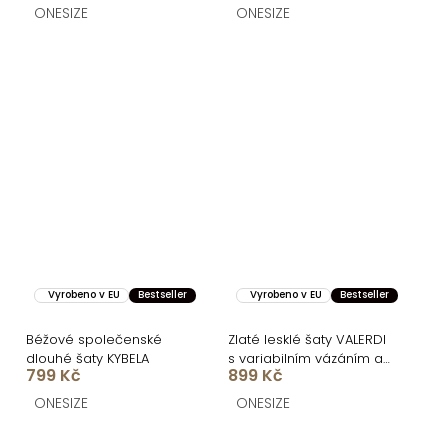
ONESIZE
ONESIZE
Vyrobeno v EU
Bestseller
Vyrobeno v EU
Bestseller
Béžové společenské
Zlaté lesklé šaty VALERDI
dlouhé šaty KYBELA
s variabilním vázáním a
799 Kč
899 Kč
rozparkem
ONESIZE
ONESIZE