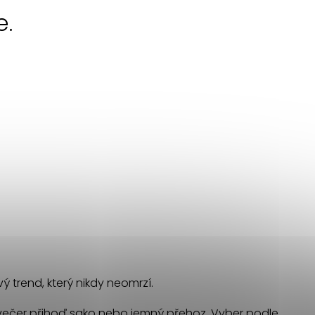
e.
 trend, který nikdy neomrzí.
odvečer přihoď sako nebo jemný přehoz. Vyber podle