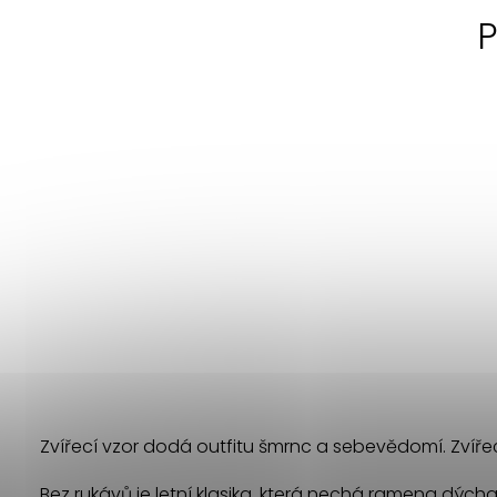
P
Zvířecí vzor dodá outfitu šmrnc a sebevědomí. Zvíře
Bez rukávů je letní klasika, která nechá ramena dýc