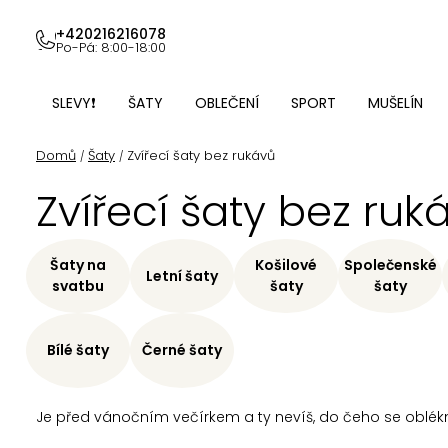
Přejít
na
+420216216078
Po-Pá: 8:00-18:00
obsah
SLEVY❗
ŠATY
OBLEČENÍ
SPORT
MUŠELÍN
Domů
Šaty
Zvířecí šaty bez rukávů
/
/
Zvířecí šaty bez ruk
Šaty na
Košilové
Společenské
Letní šaty
svatbu
šaty
šaty
Bílé šaty
Černé šaty
Je před vánočním večírkem a ty nevíš, do čeho se oblék