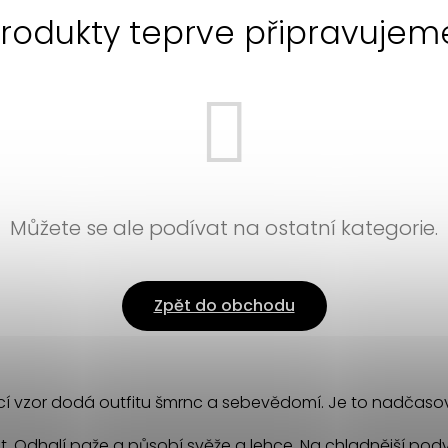
rodukty teprve připravujem
Můžete se ale podívat na ostatní kategorie.
Zpět do obchodu
cí vzor dodá outfitu šmrnc a sebevědomí. Je to nadčasový
hat. Odhalí paže a působí svěže a lehce. Na chladnější p