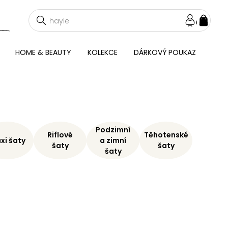
NÁKU
KOŠÍ
HOME & BEAUTY
KOLEKCE
DÁRKOVÝ POUKAZ
Podzimní
Riflové
Těhotenské
xi šaty
a zimní
šaty
šaty
šaty