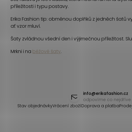
příležitosti i typu postavy.
Erika Fashion tip: obměnou doplňků z jedněch šatů vyko
ať vzor mluví.
Šaty zvládnou všední den i výjimečnou příležitost. Slu
Mrkni i na
béžové šaty
.
Z
á
info
@
erikafashion.cz
odpovíme co nejdříve
p
Stav objednávky
Vrácení zboží
Doprava a platba
Prode
a