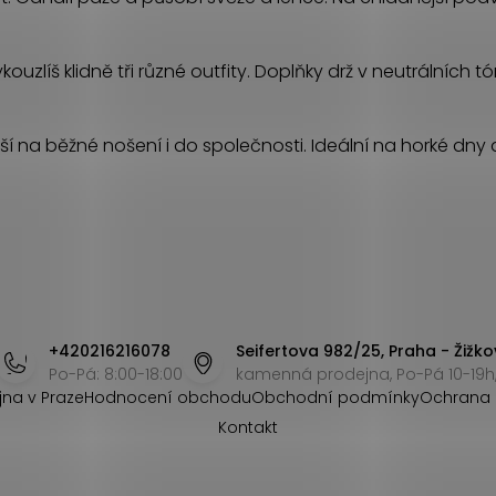
uzlíš klidně tři různé outfity. Doplňky drž v neutrálních t
ší na běžné nošení i do společnosti. Ideální na horké dny a
+420216216078
Seifertova 982/25, Praha - Žižko
Po-Pá: 8:00-18:00
kamenná prodejna, Po-Pá 10-19h,
jna v Praze
Hodnocení obchodu
Obchodní podmínky
Ochrana 
Kontakt