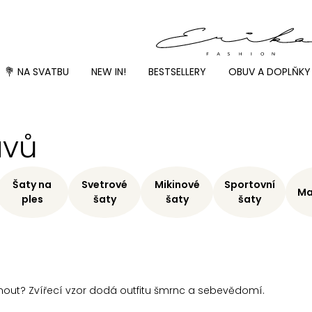
💐 NA SVATBU
NEW IN!
BESTSELLERY
OBUV A DOPLŇKY
ávů
Šaty na
Svetrové
Mikinové
Sportovní
Ma
ples
šaty
šaty
šaty
nout? Zvířecí vzor dodá outfitu šmrnc a sebevědomí.