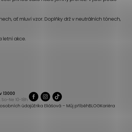
ónech, ať mluví vzor. Doplňky drž v neutrálních tónech,
 letní akce.
v 13000
 So-Ne 10-18h
osobních údajů
Erika Eliášová – Můj příběh
BLOG
Kariéra