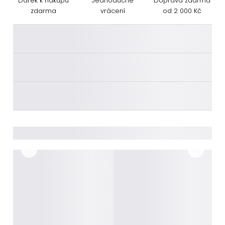
Dárek k nákupu
Jednoduché
Doprava zdarma
zdarma
vrácení
od 2 000 Kč
________
________
________