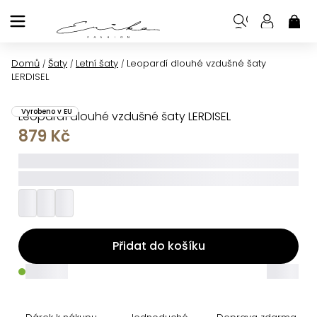
Přejít
na
NÁK
KOŠ
obsah
Domů
Šaty
Letní šaty
Leopardí dlouhé vzdušné šaty
/
/
/
LERDISEL
Vyrobeno v EU
Leopardí dlouhé vzdušné šaty LERDISEL
879 Kč
_____
_________
Přidat do košíku
_____
_____