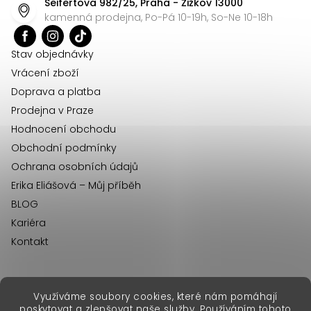
Seifertova 982/25, Praha - Žižkov 13000
a
kamenná prodejna, Po-Pá 10-19h, So-Ne 10-18h
t
í
Stav objednávky
Vrácení zboží
Doprava a platba
Prodejna v Praze
Hodnocení obchodu
Obchodní podmínky
Ochrana osobních údajů
Erika Eliášová – Můj příběh
BLOG
Kariéra
Kontakt
Využíváme soubory cookies, které nám pomáhají
erikafashion.sk
poskytovat a zlepšovat naše služby. Používáním tohoto