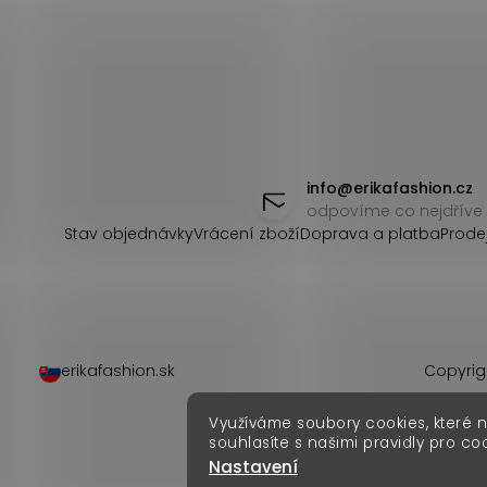
Z
á
info
@
erikafashion.cz
odpovíme co nejdříve
p
Stav objednávky
Vrácení zboží
Doprava a platba
Prode
a
t
í
erikafashion.sk
Copyrig
Využíváme soubory cookies, které 
souhlasíte s našimi pravidly pro co
Nastavení