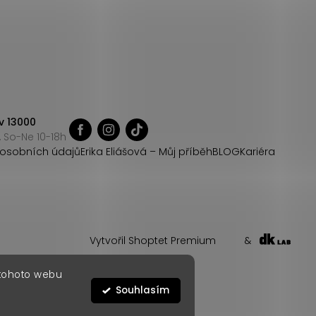
v 13000
 So-Ne 10-18h
osobních údajů
Erika Eliášová – Můj příběh
BLOG
Kariéra
Vytvořil Shoptet Premium
&
 tohoto webu
Souhlasím