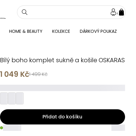
NÁKU
KOŠÍ
HOME & BEAUTY
KOLEKCE
DÁRKOVÝ POUKAZ
Bílý boho komplet sukně a košile OSKARAS
1 049 Kč
1 499 Kč
_________
Přidat do košíku
_____
_____