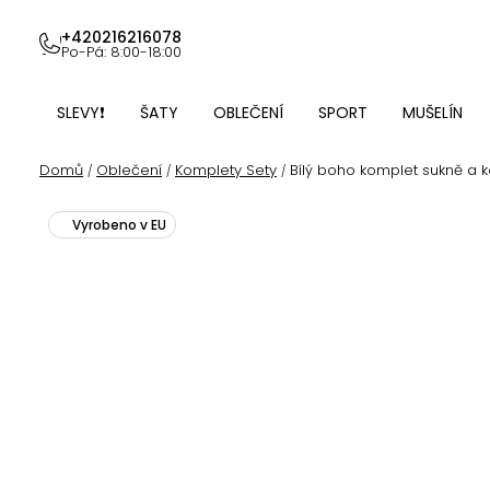
Přejít
na
+420216216078
Po-Pá: 8:00-18:00
obsah
SLEVY❗
ŠATY
OBLEČENÍ
SPORT
MUŠELÍN
Domů
Oblečení
Komplety Sety
Bílý boho komplet sukně a 
/
/
/
Vyrobeno v EU