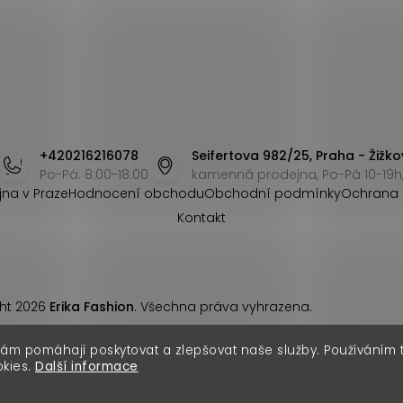
+420216216078
Seifertova 982/25, Praha - Žižko
Po-Pá: 8:00-18:00
kamenná prodejna, Po-Pá 10-19h,
jna v Praze
Hodnocení obchodu
Obchodní podmínky
Ochrana 
Kontakt
ht 2026
Erika Fashion
. Všechna práva vyhrazena.
nám pomáhají poskytovat a zlepšovat naše služby. Používáním
okies.
Další informace