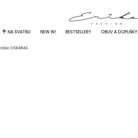
💐 NA SVATBU
NEW IN!
BESTSELLERY
OBUV A DOPLŇKY
košile OSKARAS