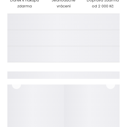
Dárek k nákupu
Jednoduché
Doprava zdarma
zdarma
vrácení
od 2 000 Kč
________
________
________