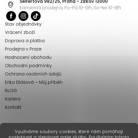
Seifertova 982/25, Praha - Žižkov 13000
a
kamenná prodejna, Po-Pá 10-19h, So-Ne 10-18h
t
í
Stav objednávky
Vrácení zboží
Doprava a platba
Prodejna v Praze
Hodnocení obchodu
Obchodní podmínky
Ochrana osobních údajů
Erika Eliášová – Můj příběh
BLOG
Kariéra
Kontakt
Využíváme soubory cookies, které nám pomáhají
erikafashion.sk
poskytovat a zlepšovat naše služby. Používáním tohoto