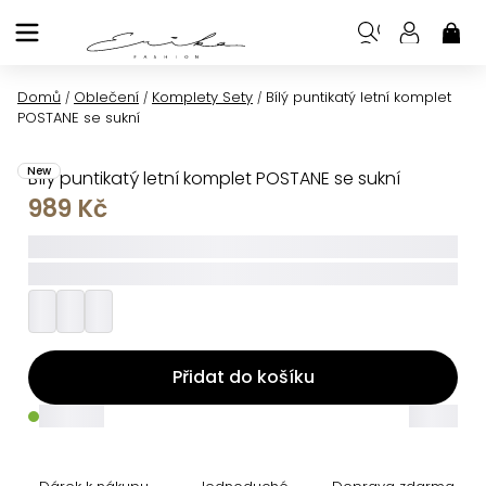
Přejít
na
NÁK
KOŠ
obsah
Domů
Oblečení
Komplety Sety
Bílý puntikatý letní komplet
/
/
/
POSTANE se sukní
New
Bílý puntikatý letní komplet POSTANE se sukní
989 Kč
_____
_________
Přidat do košíku
_____
_____