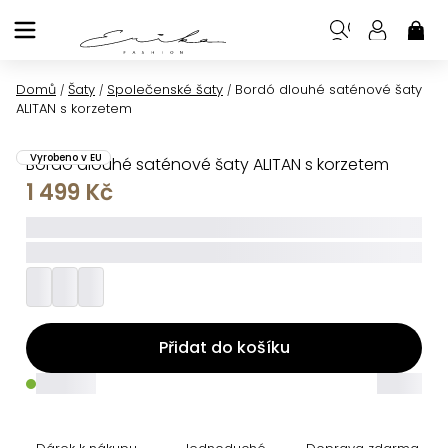
Přejít
na
NÁK
KOŠ
obsah
Domů
Šaty
Společenské šaty
Bordó dlouhé saténové šaty
/
/
/
ALITAN s korzetem
Vyrobeno v EU
Bordó dlouhé saténové šaty ALITAN s korzetem
1 499 Kč
_____
_________
Přidat do košíku
_____
_____