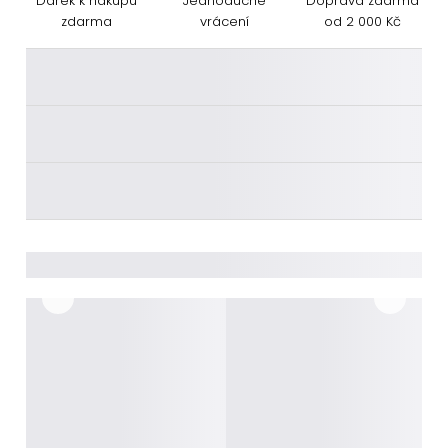
Dárek k nákupu
Jednoduché
Doprava zdarma
zdarma
vrácení
od 2 000 Kč
________
________
________