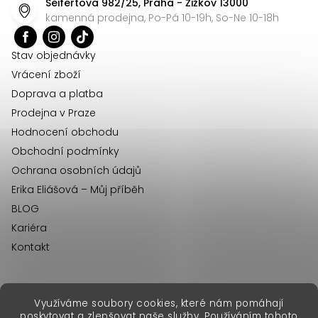
Seifertova 982/25, Praha - Žižkov 13000
a
kamenná prodejna, Po-Pá 10-19h, So-Ne 10-18h
t
í
Stav objednávky
Vrácení zboží
Doprava a platba
Prodejna v Praze
Hodnocení obchodu
Obchodní podmínky
Ochrana osobních údajů
Erika Eliášová – Můj příběh
BLOG
Kariéra
Kontakt
Využíváme soubory cookies, které nám pomáhají
erikafashion.sk
poskytovat a zlepšovat naše služby. Používáním tohoto