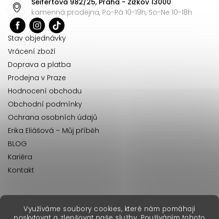
Seifertova 982/25, Praha - Žižkov 13000
a
kamenná prodejna, Po-Pá 10-19h, So-Ne 10-18h
t
í
Stav objednávky
Vrácení zboží
Doprava a platba
Prodejna v Praze
Hodnocení obchodu
Obchodní podmínky
Ochrana osobních údajů
Erika Eliášová – Můj příběh
BLOG
Kariéra
Kontakt
Využíváme soubory cookies, které nám pomáhají
erikafashion.sk
poskytovat a zlepšovat naše služby. Používáním tohoto