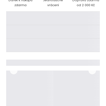
Dárek k nákupu
Jednoduché
Doprava zdarma
zdarma
vrácení
od 2 000 Kč
________
________
________