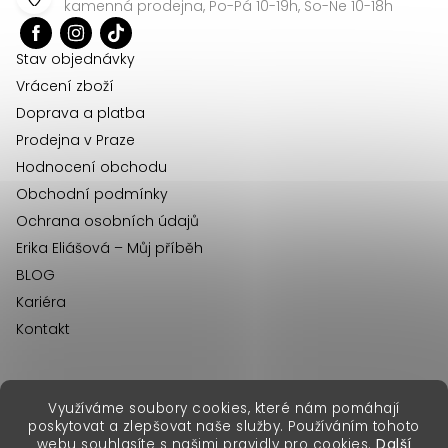
a
kamenná prodejna, Po-Pá 10-19h, So-Ne 10-18h
t
í
Stav objednávky
Vrácení zboží
Doprava a platba
Prodejna v Praze
Hodnocení obchodu
Obchodní podmínky
Ochrana osobních údajů
Erika Eliášová – Můj příběh
BLOG
Kariéra
Kontakt
Využíváme soubory cookies, které nám pomáhají
erikafashion.sk
poskytovat a zlepšovat naše služby. Používáním tohoto
Copyright 2026
Erika Fashion
. Všechna práva vyhrazena.
webu souhlasíte s našimi pravidly pro cookies.
Další