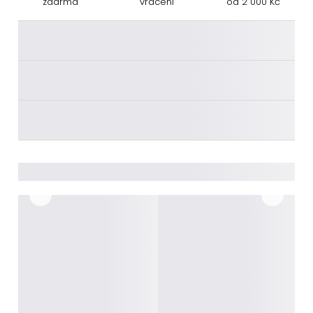
zdarma
vrácení
od 2 000 Kč
________
________
________