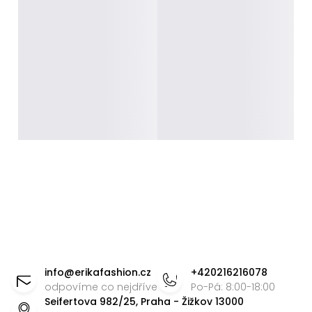
Z
á
info
@
erikafashion.cz
+420216216078
p
odpovíme co nejdříve
Po-Pá: 8:00-18:00
Seifertova 982/25, Praha - Žižkov 13000