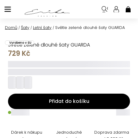
Přejít
na
NÁK
KOŠ
obsah
Domů
Šaty
Letní šaty
Světle zelené dlouhé šaty GUARDA
/
/
/
Vyrobeno v EU
Světle zelené dlouhé šaty GUARDA
729 Kč
_____
_________
Přidat do košíku
_____
_____
Dárek k nákupu
Jednoduché
Doprava zdarma