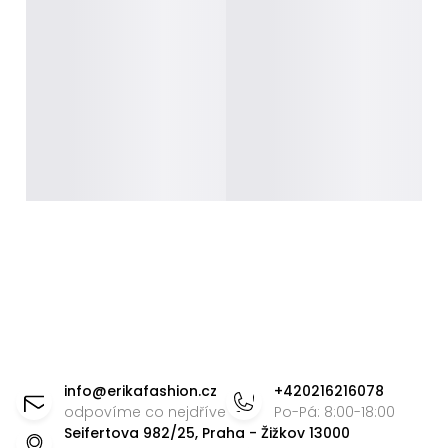
Z
á
info
@
erikafashion.cz
+420216216078
p
odpovíme co nejdříve
Po-Pá: 8:00-18:00
Seifertova 982/25, Praha - Žižkov 13000