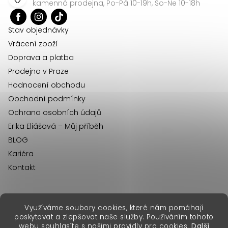
a
kamenná prodejna, Po-Pá 10-19h, So-Ne 10-18h
t
í
Stav objednávky
Vrácení zboží
Doprava a platba
Prodejna v Praze
Hodnocení obchodu
Obchodní podmínky
Ochrana osobních údajů
Erika Eliášová – Můj příběh
BLOG
Kariéra
Kontakt
Využíváme soubory cookies, které nám pomáhají
erikafashion.sk
poskytovat a zlepšovat naše služby. Používáním tohoto
Copyright 2026
Erika Fashion
. Všechna práva vyhrazena.
webu souhlasíte s našimi pravidly pro cookies.
Další