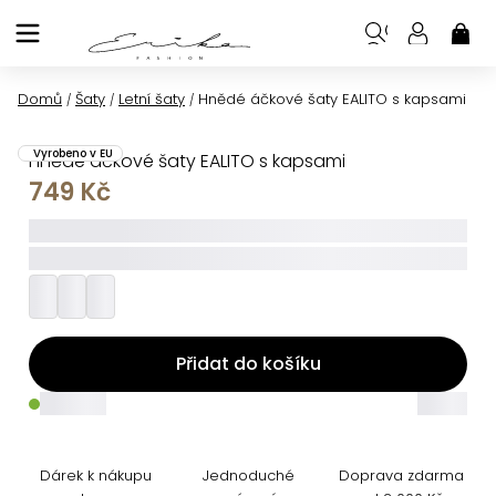
Přejít
na
NÁK
KOŠ
obsah
Domů
Šaty
Letní šaty
Hnědé áčkové šaty EALITO s kapsami
/
/
/
Vyrobeno v EU
Hnědé áčkové šaty EALITO s kapsami
749 Kč
_____
_________
Přidat do košíku
_____
_____
Dárek k nákupu
Jednoduché
Doprava zdarma