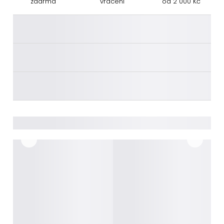
zdarma
vrácení
od 2 000 Kč
________
________
________