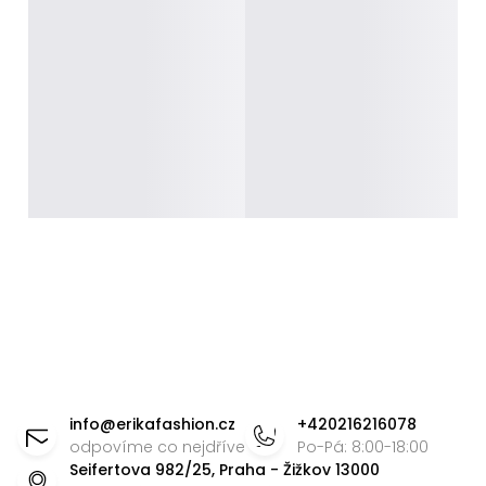
Z
á
info
@
erikafashion.cz
+420216216078
p
odpovíme co nejdříve
Po-Pá: 8:00-18:00
Seifertova 982/25, Praha - Žižkov 13000