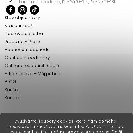
a
kamenná prodejna, Po-Pá 10-19h, So-Ne 10-18h
t
í
Stav objednávky
Vrácení zboží
Doprava a platba
Prodejna v Praze
Hodnocení obchodu
Obchodní podmínky
Ochrana osobních údajů
Erika Eliášová – Můj příběh
BLOG
Kariéra
Kontakt
Využíváme soubory cookies, které nám pomáhají
erikafashion.sk
poskytovat a zlepšovat naše služby. Používáním tohoto
Copyright 2026
Erika Fashion
. Všechna práva vyhrazena.
webu souhlasíte s našimi pravidly pro cookies.
Další