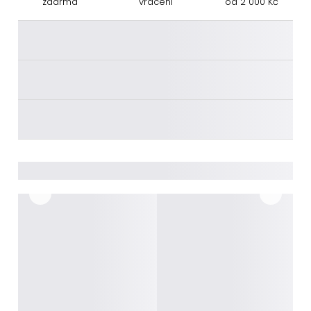
zdarma
vrácení
od 2 000 Kč
________
________
________