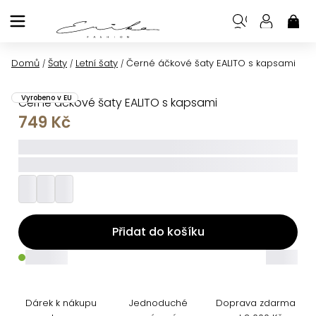
Přejít
na
NÁK
KOŠ
obsah
Domů
Šaty
Letní šaty
Černé áčkové šaty EALITO s kapsami
/
/
/
Vyrobeno v EU
Černé áčkové šaty EALITO s kapsami
749 Kč
_____
_________
Přidat do košíku
_____
_____
Dárek k nákupu
Jednoduché
Doprava zdarma