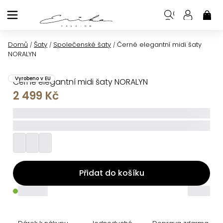
Přejít
na
NÁK
KOŠ
obsah
Domů
Šaty
Společenské šaty
Černé elegantní midi šaty
/
/
/
NORALYN
Vyrobeno v EU
Černé elegantní midi šaty NORALYN
2 499 Kč
_____
_________
Přidat do košíku
_____
_____