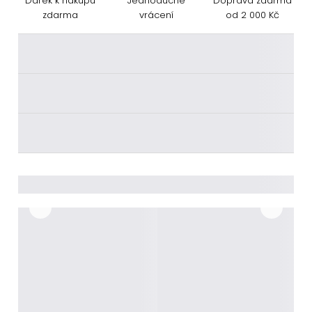
Dárek k nákupu
Jednoduché
Doprava zdarma
zdarma
vrácení
od 2 000 Kč
________
________
________