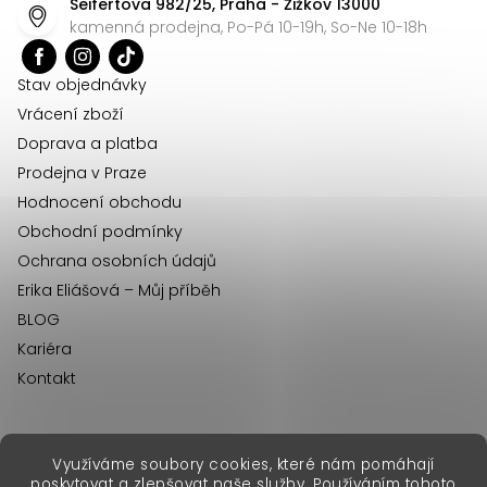
Seifertova 982/25, Praha - Žižkov 13000
a
kamenná prodejna, Po-Pá 10-19h, So-Ne 10-18h
t
í
Stav objednávky
Vrácení zboží
Doprava a platba
Prodejna v Praze
Hodnocení obchodu
Obchodní podmínky
Ochrana osobních údajů
Erika Eliášová – Můj příběh
BLOG
Kariéra
Kontakt
Využíváme soubory cookies, které nám pomáhají
erikafashion.sk
poskytovat a zlepšovat naše služby. Používáním tohoto