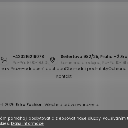
+420216216078
Seifertova 982/25, Praha - Žižko
Po-Pá: 8:00-18:00
kamenná prodejna, Po-Pá 10-19h,
jna v Praze
Hodnocení obchodu
Obchodní podmínky
Ochrana 
Kontakt
ht 2026
Erika Fashion
. Všechna práva vyhrazena.
nám pomáhají poskytovat a zlepšovat naše služby. Používáním
okies.
Další informace