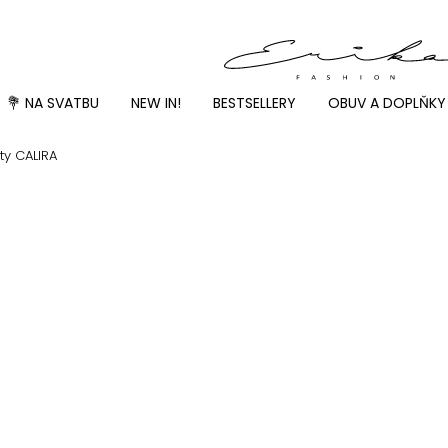
💐 NA SVATBU
NEW IN!
BESTSELLERY
OBUV A DOPLŇKY
ty CALIRA