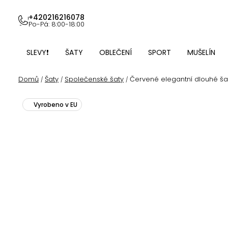
Přejít
na
+420216216078
Po-Pá: 8:00-18:00
obsah
SLEVY❗
ŠATY
OBLEČENÍ
SPORT
MUŠELÍN
Domů
Šaty
Společenské šaty
Červené elegantní dlouhé ša
/
/
/
Vyrobeno v EU