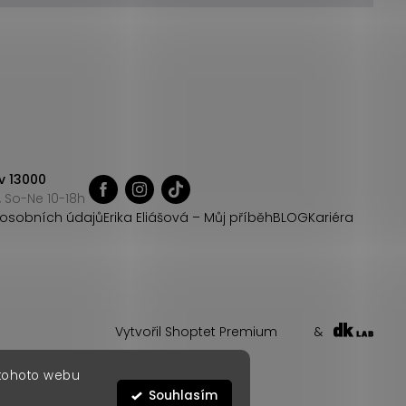
v 13000
 So-Ne 10-18h
osobních údajů
Erika Eliášová – Můj příběh
BLOG
Kariéra
Vytvořil Shoptet Premium
&
 tohoto webu
Souhlasím