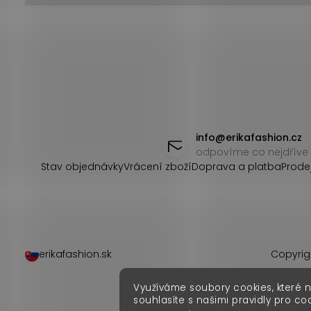
Z
á
info
@
erikafashion.cz
odpovíme co nejdříve
p
Stav objednávky
Vrácení zboží
Doprava a platba
Prode
a
t
í
erikafashion.sk
Copyrig
Využíváme soubory cookies, které 
souhlasíte s našimi pravidly pro co