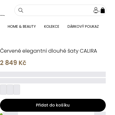
NÁKU
KOŠÍ
HOME & BEAUTY
KOLEKCE
DÁRKOVÝ POUKAZ
Červené elegantní dlouhé šaty CALIRA
2 849 Kč
_____
_________
Přidat do košíku
_____
_____