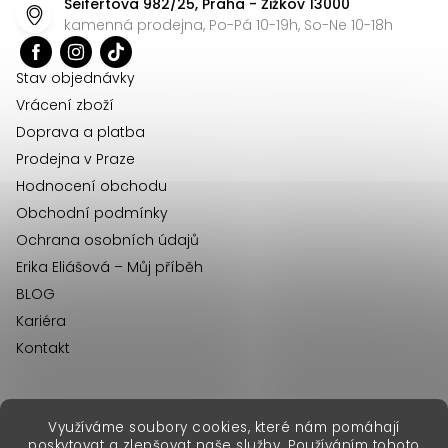
Seifertova 982/25, Praha - Žižkov 13000
a
kamenná prodejna, Po-Pá 10-19h, So-Ne 10-18h
t
í
Stav objednávky
Vrácení zboží
Doprava a platba
Prodejna v Praze
Hodnocení obchodu
Obchodní podmínky
Ochrana osobních údajů
Erika Eliášová – Můj příběh
BLOG
Kariéra
Kontakt
Využíváme soubory cookies, které nám pomáhají
erikafashion.sk
poskytovat a zlepšovat naše služby. Používáním tohoto