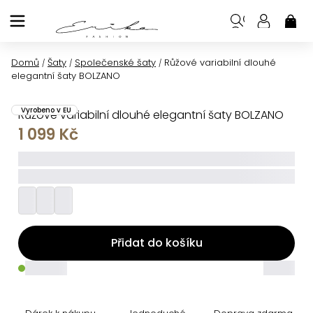
Přejít
na
NÁK
KOŠ
obsah
Domů
Šaty
Společenské šaty
Růžové variabilní dlouhé
/
/
/
elegantní šaty BOLZANO
Vyrobeno v EU
Růžové variabilní dlouhé elegantní šaty BOLZANO
1 099 Kč
_____
_________
Přidat do košíku
_____
_____