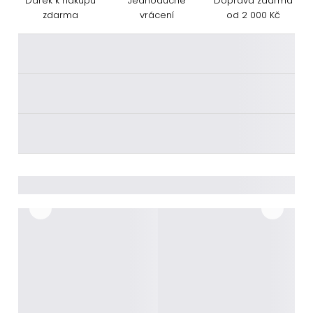
Dárek k nákupu
Jednoduché
Doprava zdarma
zdarma
vrácení
od 2 000 Kč
________
________
________