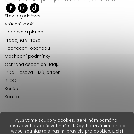
t
í
Stav objednávky
Vrácení zboží
Doprava a platba
Prodejna v Praze
Hodnocení obchodu
Obchodní podmínky
Ochrana osobních údajů
Erika Eliášová – Můj příběh
BLOG
Kariéra
Kontakt
Využíváme soubory cookies, které nám pomáhají
erikafashion.sk
poskytovat a zlepšovat naše služby. Používáním tohoto
Copyright 2026
Erika Fashion
. Všechna práva vyhrazena.
webu souhlasíte s našimi pravidly pro cookies.
Další