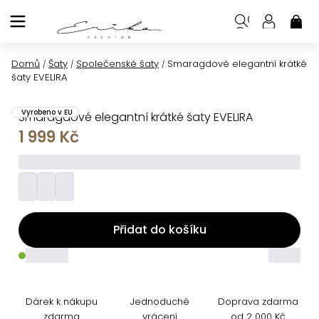
Přejít
na
NÁK
KOŠ
obsah
Domů
Šaty
Společenské šaty
Smaragdové elegantní krátké
/
/
/
šaty EVELIRA
Vyrobeno v EU
Smaragdové elegantní krátké šaty EVELIRA
1 999 Kč
_________
Přidat do košíku
_____
_____
Dárek k nákupu
Jednoduché
Doprava zdarma
zdarma
vrácení
od 2 000 Kč