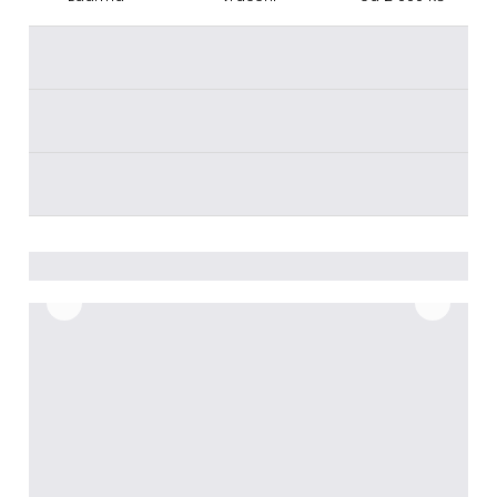
________
________
________