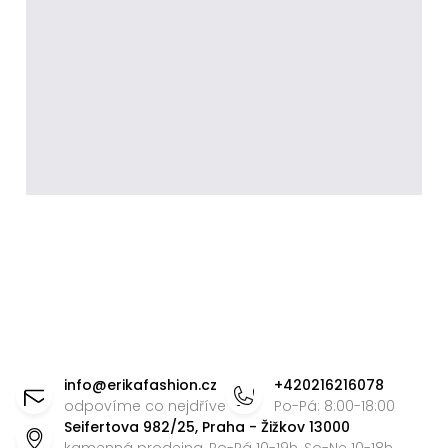
Z
á
info
@
erikafashion.cz
+420216216078
p
odpovíme co nejdříve
Po-Pá: 8:00-18:00
Seifertova 982/25, Praha - Žižkov 13000
a
kamenná prodejna, Po-Pá 10-19h, So-Ne 10-18h