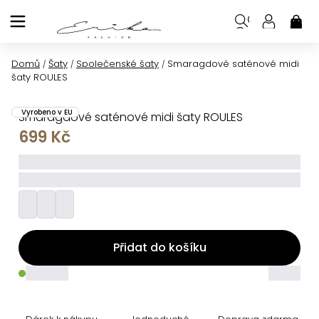
Přejít
na
NÁK
KOŠ
obsah
Domů
Šaty
Společenské šaty
Smaragdové saténové midi
/
/
/
šaty ROULES
Vyrobeno v EU
Smaragdové saténové midi šaty ROULES
699 Kč
_____
_________
Přidat do košíku
_____
_____