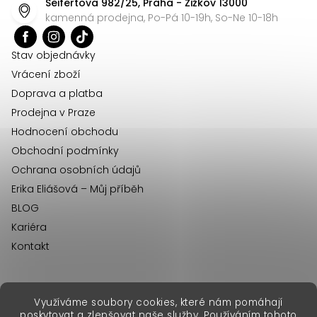
Seifertova 982/25, Praha - Žižkov 13000
a
kamenná prodejna, Po-Pá 10-19h, So-Ne 10-18h
t
í
Stav objednávky
Vrácení zboží
Doprava a platba
Prodejna v Praze
Hodnocení obchodu
Obchodní podmínky
Ochrana osobních údajů
Erika Eliášová – Můj příběh
BLOG
Kariéra
Kontakt
Využíváme soubory cookies, které nám pomáhají
erikafashion.sk
poskytovat a zlepšovat naše služby. Používáním tohoto