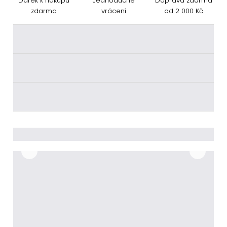
Dárek k nákupu
Jednoduché
Doprava zdarma
zdarma
vrácení
od 2 000 Kč
________
________
________