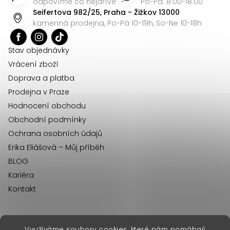
p
odpovíme co nejdříve
Po-Pá: 8:00-18:00
Seifertova 982/25, Praha - Žižkov 13000
a
kamenná prodejna, Po-Pá 10-19h, So-Ne 10-18h
t
í
Stav objednávky
Vrácení zboží
Doprava a platba
Prodejna v Praze
Hodnocení obchodu
Obchodní podmínky
Ochrana osobních údajů
Erika Eliášová – Můj příběh
BLOG
Kariéra
Kontakt
Využíváme soubory cookies, které nám pomáhají