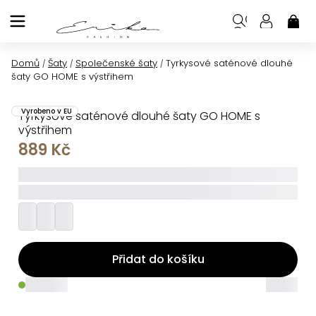
Přejít
na
NÁK
KOŠ
obsah
Domů
Šaty
Společenské šaty
Tyrkysové saténové dlouhé
/
/
/
šaty GO HOME s výstřihem
Vyrobeno v EU
Tyrkysové saténové dlouhé šaty GO HOME s
výstřihem
889 Kč
_____
_________
Přidat do košíku
_____
_____