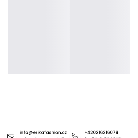
Z
á
info
@
erikafashion.cz
+420216216078