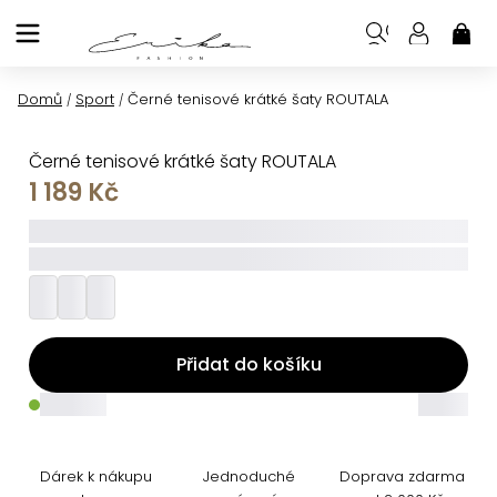
Přejít
na
NÁK
KOŠ
obsah
Domů
Sport
Černé tenisové krátké šaty ROUTALA
/
/
Černé tenisové krátké šaty ROUTALA
1 189 Kč
_____
_________
Přidat do košíku
_____
_____
Dárek k nákupu
Jednoduché
Doprava zdarma