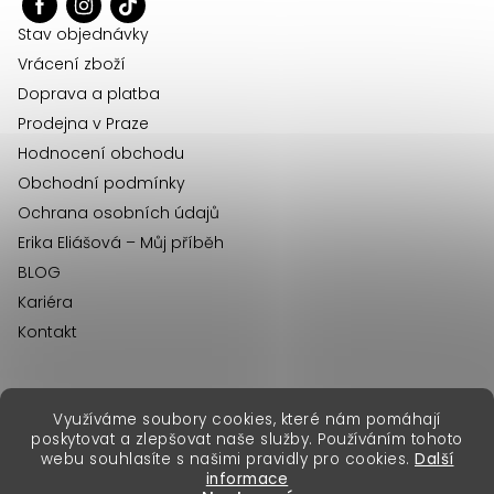
t
í
Stav objednávky
Vrácení zboží
Doprava a platba
Prodejna v Praze
Hodnocení obchodu
Obchodní podmínky
Ochrana osobních údajů
Erika Eliášová – Můj příběh
BLOG
Kariéra
Kontakt
Využíváme soubory cookies, které nám pomáhají
erikafashion.sk
poskytovat a zlepšovat naše služby. Používáním tohoto
Copyright 2026
Erika Fashion
. Všechna práva vyhrazena.
webu souhlasíte s našimi pravidly pro cookies.
Další
Vytvořil Shoptet Premium
&
informace