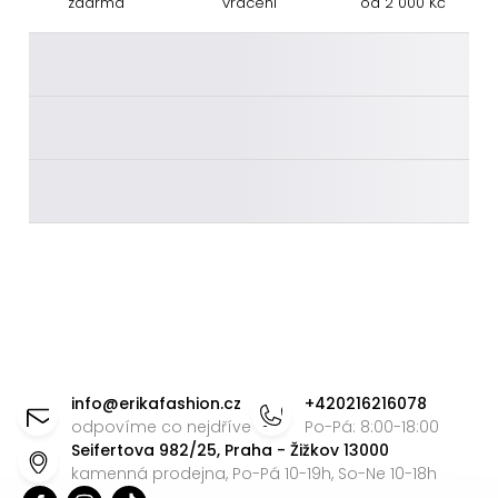
zdarma
vrácení
od 2 000 Kč
________
________
________
Z
á
info
@
erikafashion.cz
+420216216078
p
odpovíme co nejdříve
Po-Pá: 8:00-18:00
Seifertova 982/25, Praha - Žižkov 13000
a
kamenná prodejna, Po-Pá 10-19h, So-Ne 10-18h