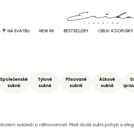
💐 NA SVATBU
NEW IN!
BESTSELLERY
OBUV A DOPLŇKY
ě
Společenské
Tylové
Plisované
Áčkové
S
sukně
sukně
sukně
sukně
Soupra
mbolem svěžesti a rafinovanosti. Plisé dodá sukni pohyb a elega