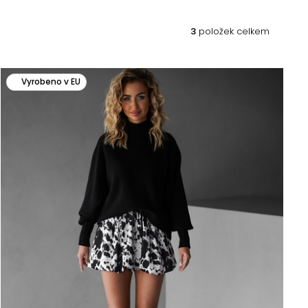
3
položek celkem
Vyrobeno v EU