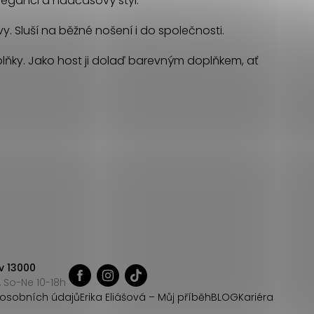
 eleganci a nadčasový styl.
vy. Sluší na běžné nošení i do společnosti.
 doplňky. Jako host ji dolaď barevným doplňkem, ať
v 13000
 So-Ne 10-18h
osobních údajů
Erika Eliášová – Můj příběh
BLOG
Kariéra