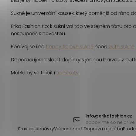
Bílá je symbolem čistoty, svěžesti a nových začátků. B
d
Sukně je univerzální kousek, který obměníš od rána do 
a
c
Erika Fashion tip: k sukni vol top ve stejném tónu pro
nesoupeříš s nevěstou.
í
Podívej se i na
trendy fialové sukně
nebo
žluté sukně
.
p
r
Doporučujeme sladit doplňky s jednou barvou z outfi
v
Mohlo by se ti líbit i
trenčkoty
.
k
y
v
Z
ý
á
info
@
erikafashion.cz
odpovíme co nejdříve
p
p
Stav objednávky
Vrácení zboží
Doprava a platba
Prode