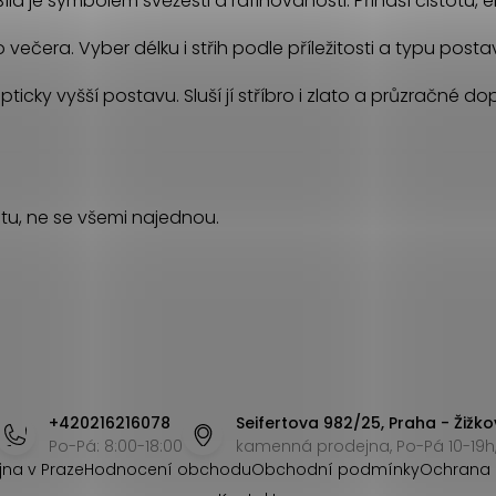
ílá je symbolem svěžesti a rafinovanosti. Přináší čistotu,
večera. Vyber délku i střih podle příležitosti a typu posta
 opticky vyšší postavu. Sluší jí stříbro i zlato a průzračné
tu, ne se všemi najednou.
+420216216078
Seifertova 982/25, Praha - Žižko
Po-Pá: 8:00-18:00
kamenná prodejna, Po-Pá 10-19h,
jna v Praze
Hodnocení obchodu
Obchodní podmínky
Ochrana 