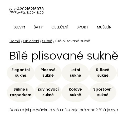
Přejít
na
+420216216078
Po-Pá: 8:00-18:00
obsah
SLEVY❗
ŠATY
OBLEČENÍ
SPORT
MUŠELÍN
Domů
Oblečení
Sukně
Bílé plisované sukně
/
/
/
Bílé plisované sukn
Elegantní
Plesové
Letní
Riflové
sukně
sukně
sukně
sukně
Sukně s
Zavinovací
Kolové
Sportovní
rozparkem
sukně
sukně
sukně
Dostala jsi pozvánku a v šatníku zeje prázdno? Bílá je sy