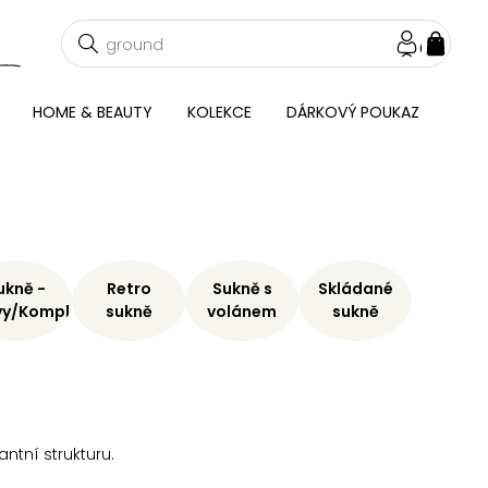
NÁKU
KOŠÍ
HOME & BEAUTY
KOLEKCE
DÁRKOVÝ POUKAZ
ukně -
Retro
Sukně s
Skládané
vy/Komplety
sukně
volánem
sukně
ntní strukturu.