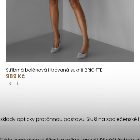
Stříbrná balónová flitrovaná sukně BRIGITTE
989 Kč
S
L
 sklady opticky protáhnou postavu. Sluší na společenské i