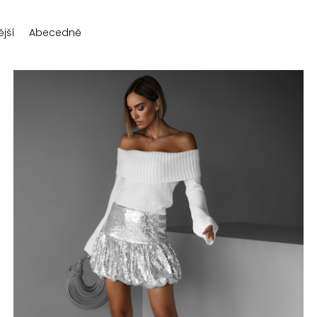
jší
Abecedně