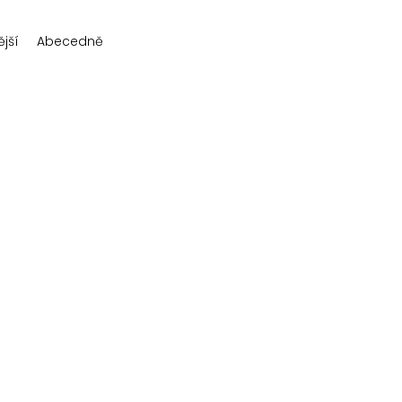
jší
Abecedně