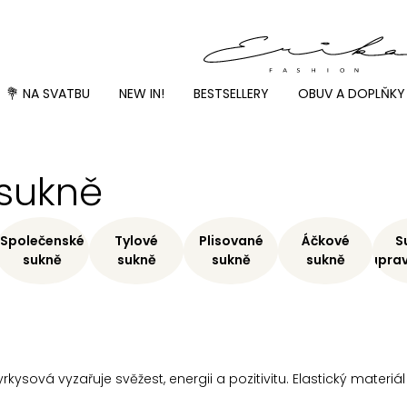
💐 NA SVATBU
NEW IN!
BESTSELLERY
OBUV A DOPLŇKY
 sukně
Společenské
Tylové
Plisované
Áčkové
S
sukně
sukně
sukně
sukně
Soupra
kysová vyzařuje svěžest, energii a pozitivitu. Elastický materi