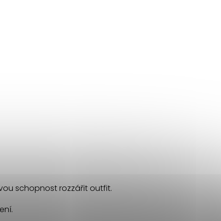
svou schopnost rozzářit outfit.
ení.