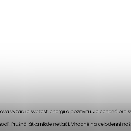
ysová vyzařuje svěžest, energii a pozitivitu. Je ceněná pro 
odlí. Pružná látka nikde netlačí. Vhodné na celodenní noš