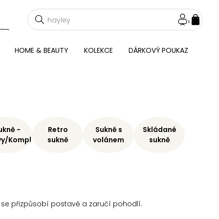
NÁKU
KOŠÍ
HOME & BEAUTY
KOLEKCE
DÁRKOVÝ POUKAZ
ukně -
Retro
Sukně s
Skládané
vy/Komplety
sukně
volánem
sukně
ál se přizpůsobí postavě a zaručí pohodlí.