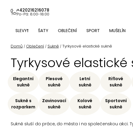
Přejít
na
+420216216078
Po-Pá: 8:00-18:00
obsah
SLEVY❗
ŠATY
OBLEČENÍ
SPORT
MUŠELÍN
Domů
Oblečení
Sukně
Tyrkysové elastické sukně
/
/
/
Tyrkysové elastické
Elegantní
Plesové
Letní
Riflové
sukně
sukně
sukně
sukně
Sukně s
Zavinovací
Kolové
Sportovní
rozparkem
sukně
sukně
sukně
Sukně sluší do práce, do města i na společenskou akci. Tyr