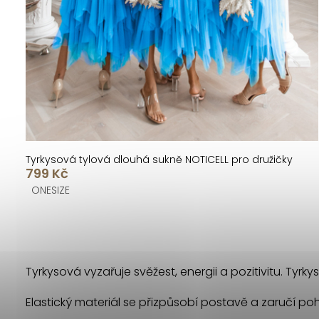
k
u
t
k
ů
t
ů
Tyrkysová tylová dlouhá sukně NOTICELL pro družičky
799 Kč
ONESIZE
O
v
Tyrkysová vyzařuje svěžest, energii a pozitivitu. Tyrk
l
Elastický materiál se přizpůsobí postavě a zaručí poh
á