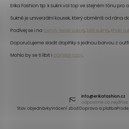
d
Erika Fashion tip: k sukni vol top ve stejném tónu pro 
a
Sukně je univerzální kousek, který obměníš od rána do 
c
Podívej se i na
trendy šedé sukně
,
bílé sukně
,
khaki s
í
Doporučujeme sladit doplňky s jednou barvou z outfit
p
Mohlo by se ti líbit i
dámské topy
.
r
v
k
Z
y
á
info
@
erikafashion.cz
v
odpovíme co nejdříve
ý
p
Stav objednávky
Vrácení zboží
Doprava a platba
Prode
p
a