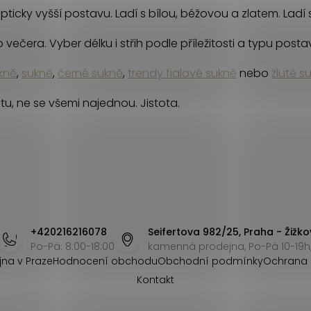
opticky vyšší postavu. Ladí s bílou, béžovou a zlatem. Ladí 
večera. Vyber délku i střih podle příležitosti a typu posta
ukně
,
sukně
,
černé sukně
,
trendy fialové sukně
nebo
žluté s
u, ne se všemi najednou. Jistota.
+420216216078
Seifertova 982/25, Praha - Žižko
Po-Pá: 8:00-18:00
kamenná prodejna, Po-Pá 10-19h,
jna v Praze
Hodnocení obchodu
Obchodní podmínky
Ochrana 
Kontakt