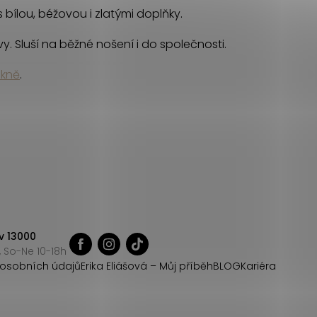
s bílou, béžovou i zlatými doplňky.
vy. Sluší na běžné nošení i do společnosti.
ukně
.
v 13000
 So-Ne 10-18h
osobních údajů
Erika Eliášová – Můj příběh
BLOG
Kariéra