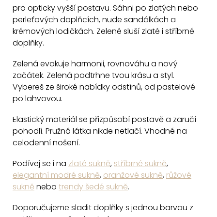
pro opticky vyšší postavu. Sáhni po zlatých nebo
í
perleťových doplňcích, nude sandálkách a
p
krémových lodičkách. Zelené sluší zlaté i stříbrné
r
doplňky.
v
k
Zelená evokuje harmonii, rovnováhu a nový
y
začátek. Zelená podtrhne tvou krásu a styl.
v
Vybereš ze široké nabídky odstínů, od pastelové
ý
po lahvovou.
p
Elastický materiál se přizpůsobí postavě a zaručí
i
pohodlí. Pružná látka nikde netlačí. Vhodné na
s
celodenní nošení.
u
Podívej se i na
zlaté sukně
,
stříbrné sukně
,
elegantní modré sukně
,
oranžové sukně
,
růžové
sukně
nebo
trendy šedé sukně
.
Doporučujeme sladit doplňky s jednou barvou z