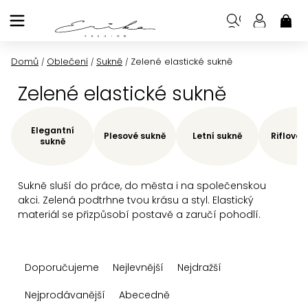
Přejít
na
NÁK
KOŠ
obsah
Domů
Oblečení
Sukně
Zelené elastické sukně
/
/
/
Zelené elastické sukně
Elegantní
Plesové sukně
Letní sukně
Riflové 
sukně
Sukně sluší do práce, do města i na společenskou
akci. Zelená podtrhne tvou krásu a styl. Elastický
materiál se přizpůsobí postavě a zaručí pohodlí.
Ř
Doporučujeme
Nejlevnější
Nejdražší
a
z
Nejprodávanější
Abecedně