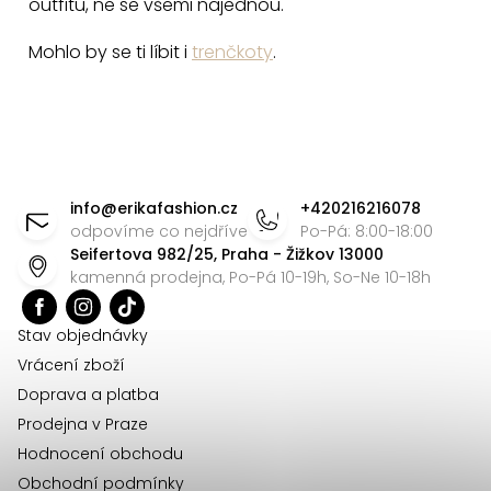
outfitu, ne se všemi najednou.
Mohlo by se ti líbit i
trenčkoty
.
Z
á
info
@
erikafashion.cz
+420216216078
p
odpovíme co nejdříve
Po-Pá: 8:00-18:00
Seifertova 982/25, Praha - Žižkov 13000
a
kamenná prodejna, Po-Pá 10-19h, So-Ne 10-18h
t
í
Stav objednávky
Vrácení zboží
Doprava a platba
Prodejna v Praze
Hodnocení obchodu
Obchodní podmínky