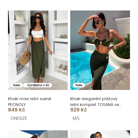
e
n
V
í
ý
p
p
r
i
o
s
d
p
u
r
k
o
New
Vyrobeno v EU
New
t
d
ů
u
Khaki maxi letní sukně
Khaki elegantní plážový
PEONOLY
letní komplet TOSANA se
k
849 Kč
929 Kč
sukní
t
ONESIZE
M/L
ů