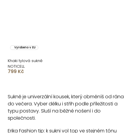
Vyrobeno v EU
Khaki tylová sukně
NOTICELL
799 Kč
O
v
Sukně je univerzální kousek, který obměníš od rána
l
do večera. Vyber délku i střih podle příležitosti a
á
typu postavy. Sluší na běžné nošení i do
d
společnosti.
a
c
Erika Fashion tip: k sukni vol top ve stejném tónu