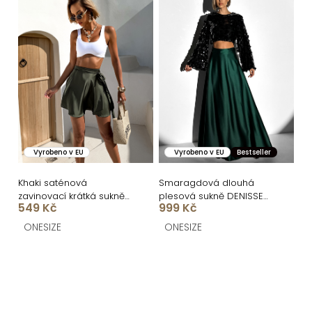
Vyrobeno v EU
Vyrobeno v EU
Bestseller
Khaki saténová
Smaragdová dlouhá
zavinovací krátká sukně
plesová sukně DENISSE
549 Kč
999 Kč
YENKEE
zavinovací
ONESIZE
ONESIZE