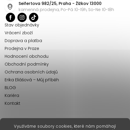
Seifertova 982/25, Praha - Žižkov 13000
a
kamenná prodejna, Po-Pá 10-19h, So-Ne 10-18h
t
í
Stav objednávky
Vrácení zboží
Doprava a platba
Prodejna v Praze
Hodnocení obchodu
Obchodní podmínky
Ochrana osobních údajů
Erika Eliášová – Můj příběh
BLOG
Kariéra
Kontakt
Využíváme soubory cookies, které nám pomáhají
erikafashion.sk