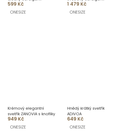
599 Kč
1 479 Kč
SENTENCERO
TOMELIR
ONESIZE
ONESIZE
Krémový elegantní
Hnědý krátký svetřík
svetřík ZANOVIA s knoflíky
ADIVOA
949 Kč
649 Kč
ONESIZE
ONESIZE