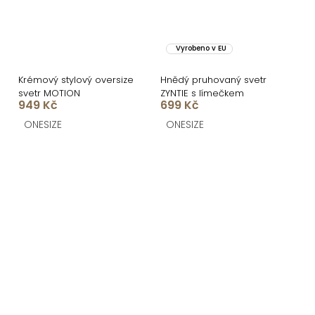
Vyrobeno v EU
Krémový stylový oversize
Hnědý pruhovaný svetr
svetr MOTION
ZYNTIE s límečkem
949 Kč
699 Kč
ONESIZE
ONESIZE