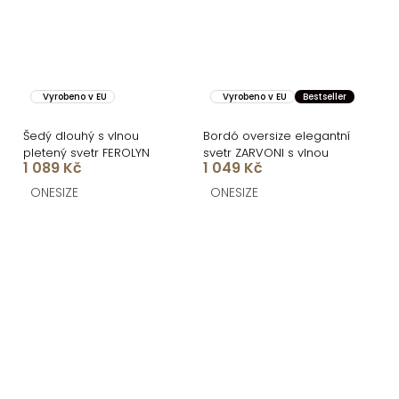
Vyrobeno v EU
Vyrobeno v EU
Bestseller
Šedý dlouhý s vlnou
Bordó oversize elegantní
pletený svetr FEROLYN
svetr ZARVONI s vlnou
1 089 Kč
1 049 Kč
ONESIZE
ONESIZE