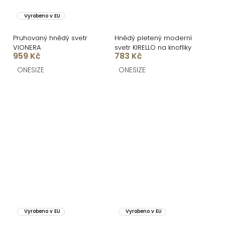
Vyrobeno v EU
Pruhovaný hnědý svetr
Hnědý pletený moderní
VIONERA
svetr KIRELLO na knoflíky
959 Kč
783 Kč
ONESIZE
ONESIZE
Vyrobeno v EU
Vyrobeno v EU