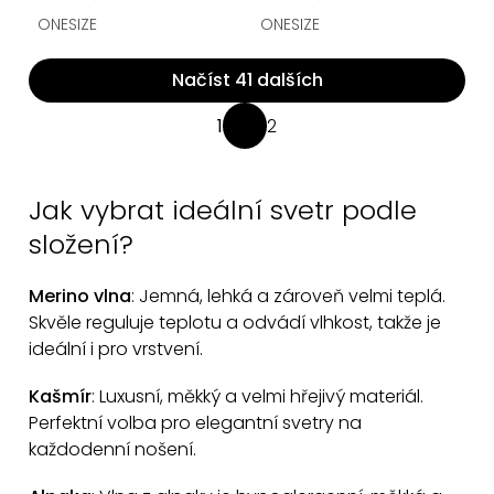
ONESIZE
ONESIZE
Načíst 41 dalších
O
1
2
S
v
t
l
r
á
Jak vybrat ideální svetr podle
á
d
n
složení?
a
k
c
o
Merino vlna
: Jemná, lehká a zároveň velmi teplá.
v
í
Skvěle reguluje teplotu a odvádí vlhkost, takže je
á
p
ideální i pro vrstvení.
n
r
í
Kašmír
: Luxusní, měkký a velmi hřejivý materiál.
v
Perfektní volba pro elegantní svetry na
k
každodenní nošení.
y
v