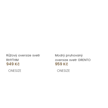
Růžový oversize svetr
Modrý pruhovaný
RHYTHM
oversize svetr GRENTO
949 Kč
959 Kč
ONESIZE
ONESIZE