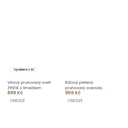
Vyrobeno v EU
Vínový pruhovaný svetr
Růžový pletený
ZYNTIE s límečkem
pruhovaný oversize
699 Kč
959 Kč
cardigan GRENTO
ONESIZE
ONESIZE