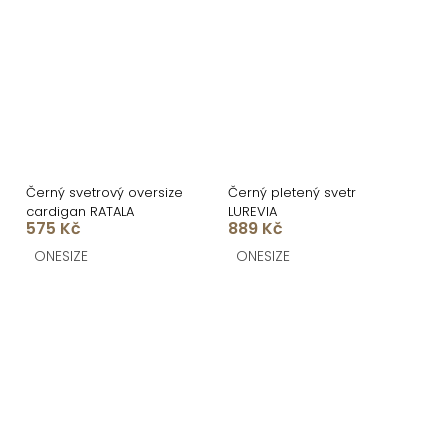
Černý svetrový oversize
Černý pletený svetr
cardigan RATALA
LUREVIA
575 Kč
889 Kč
ONESIZE
ONESIZE