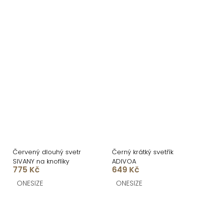
Červený dlouhý svetr
Černý krátký svetřík
SIVANY na knoflíky
ADIVOA
775 Kč
649 Kč
ONESIZE
ONESIZE