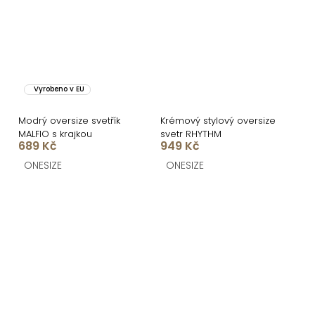
Vyrobeno v EU
Modrý oversize svetřík
Krémový stylový oversize
MALFIO s krajkou
svetr RHYTHM
689 Kč
949 Kč
ONESIZE
ONESIZE