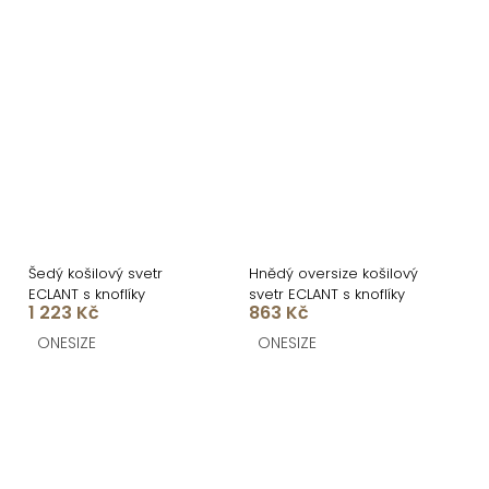
Šedý košilový svetr
Hnědý oversize košilový
ECLANT s knoflíky
svetr ECLANT s knoflíky
1 223 Kč
863 Kč
ONESIZE
ONESIZE