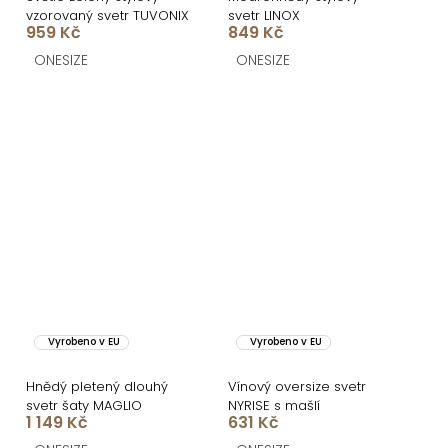
vzorovaný svetr TUVONIX
svetr LINOX
959 Kč
849 Kč
ONESIZE
ONESIZE
Vyrobeno v EU
Vyrobeno v EU
Hnědý pletený dlouhý
Vínový oversize svetr
svetr šaty MAGLIO
NYRISE s mašlí
1 149 Kč
631 Kč