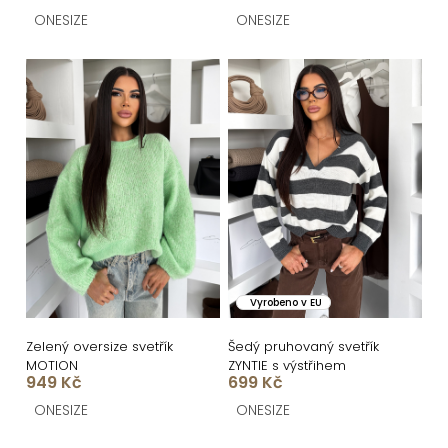
t
ONESIZE
ONESIZE
ů
Vyrobeno v EU
Zelený oversize svetřík
Šedý pruhovaný svetřík
MOTION
ZYNTIE s výstřihem
949 Kč
699 Kč
ONESIZE
ONESIZE