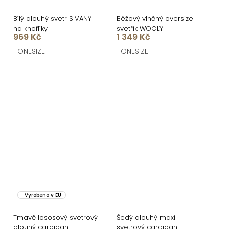
Bílý dlouhý svetr SIVANY
Béžový vlněný oversize
na knoflíky
svetřík WOOLY
969 Kč
1 349 Kč
ONESIZE
ONESIZE
Vyrobeno v EU
Tmavě lososový svetrový
Šedý dlouhý maxi
dlouhý cardigan
svetrový cardigan