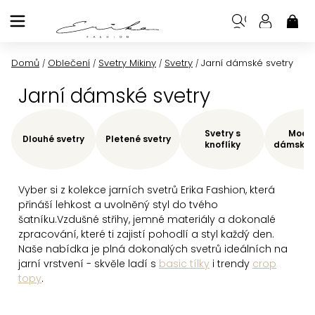
Přejít
na
NÁK
KOŠ
obsah
Domů
Oblečení
Svetry Mikiny
Svetry
Jarní dámské svetry
/
/
/
/
Jarní dámské svetry
Svetry s
Moder
Dlouhé svetry
Pletené svetry
knoflíky
dámské s
Vyber si
z kolekce jarních svetrů Erika Fashion, která
přináší lehkost a uvolněný styl do tvého
šatníku.
Vzdušné střihy, jemné materiály a dokonalé
zpracování, které ti zajistí pohodlí a styl každý den.
Naše nabídka je plná dokonalých svetrů ideálních na
jarní vrstvení - skvěle ladí s
basic tílky
i trendy
crop
topy
.