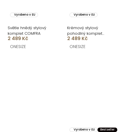
Vyrobeno v EU
Vyrobeno v EU
Světle hnědý stylový
Krémový stylový
komplet COMFRA
pohodlný komplet
2 489 Kč
2 489 Kč
COMFRA
ONESIZE
ONESIZE
Vyrobeno v EU
Bestseller