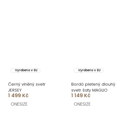
Vyrobeno v EU
Vyrobeno v EU
Černý vlněný svetr
Bordó pletený dlouhý
JERSEY
svetr šaty MAGLIO
1 499 Kč
1 149 Kč
ONESIZE
ONESIZE