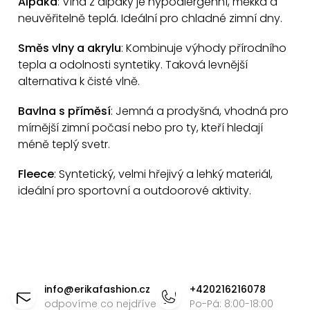
Alpaka
: Vlna z alpaky je hypoalergenní, měkká a
ý
neuvěřitelně teplá. Ideální pro chladné zimní dny.
p
Směs vlny a akrylu
: Kombinuje výhody přírodního
i
tepla a odolnosti syntetiky. Taková levnější
s
alternativa k čisté vlně.
u
Bavlna s příměsí
: Jemná a prodyšná, vhodná pro
mírnější zimní počasí nebo pro ty, kteří hledají
méně teplý svetr.
Fleece
: Syntetický, velmi hřejivý a lehký materiál,
ideální pro sportovní a outdoorové aktivity.
Z
á
info
@
erikafashion.cz
+420216216078
p
odpovíme co nejdříve
Po-Pá: 8:00-18:00