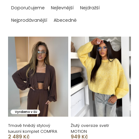
Ř
Doporučujeme
Nejlevnější
Nejdražší
a
z
Nejprodávanější
Abecedně
e
n
V
í
ý
p
p
r
i
o
s
d
p
u
r
k
o
Vyrobeno v EU
t
d
ů
u
Tmavě hnědý stylový
Žlutý oversize svetr
luxusní komplet COMFRA
MOTION
k
2 489 Kč
949 Kč