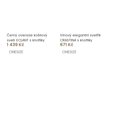
Černý oversize košilový
Vínový elegantní svetřík
svetr ECLANT s knoflíky
CRASTINA s knoflíky
1 439 Kč
671 Kč
ONESIZE
ONESIZE