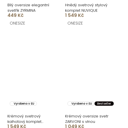
Bílý oversize elegantní
Hnědý svetrový stylový
svetřík ZYRMINA
komplet NUVIQUE
449 Kč
1 549 Kč
ONESIZE
ONESIZE
Vyrobeno v EU
Vyrobeno v EU
Bestseller
Krémový svetrový
Krémový oversize svetr
kalhotový komplet
ZARVONI s vlnou
1 549 Kč
1 049 Kč
NUVIQUE