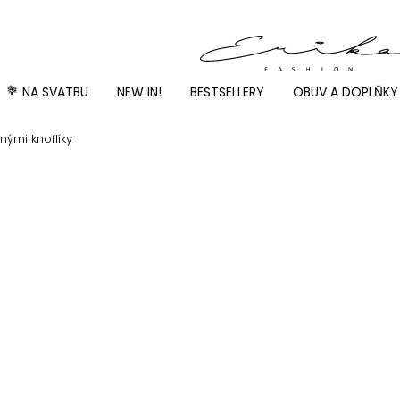
💐 NA SVATBU
NEW IN!
BESTSELLERY
OBUV A DOPLŇKY
nými knoflíky