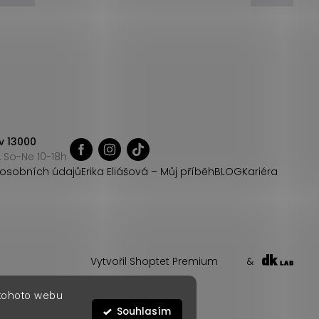
v 13000
 So-Ne 10-18h
osobních údajů
Erika Eliášová – Můj příběh
BLOG
Kariéra
Vytvořil Shoptet Premium
&
 tohoto webu
Souhlasím