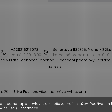
+420216216078
Seifertova 982/25, Praha - Žižko
Po-Pá: 8:00-18:00
kamenná prodejna, Po-Pá 10-19h,
jna v Praze
Hodnocení obchodu
Obchodní podmínky
Ochrana 
Kontakt
ht 2026
Erika Fashion
. Všechna práva vyhrazena.
nám pomáhají poskytovat a zlepšovat naše služby. Používáním
okies.
Další informace