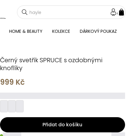
NÁKU
KOŠÍ
HOME & BEAUTY
KOLEKCE
DÁRKOVÝ POUKAZ
Černý svetřík SPRUCE s ozdobnými
knoflíky
999 Kč
_________
Přidat do košíku
_____
_____