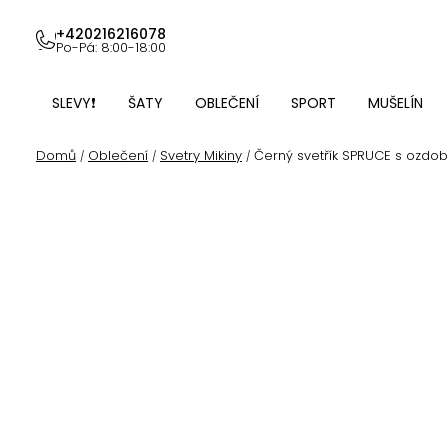
Přejít
na
+420216216078
Po-Pá: 8:00-18:00
obsah
SLEVY❗
ŠATY
OBLEČENÍ
SPORT
MUŠELÍN
Domů
Oblečení
Svetry Mikiny
Černý svetřík SPRUCE s ozdob
/
/
/