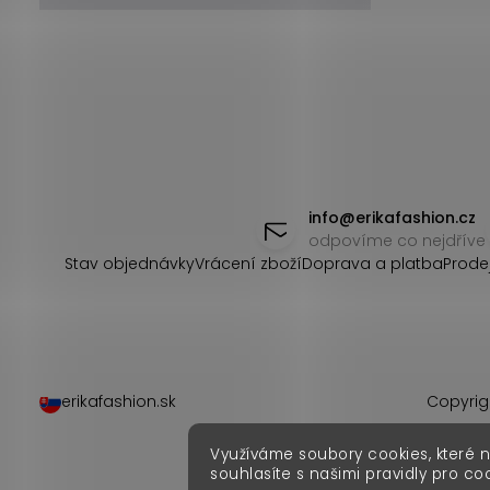
Z
á
info
@
erikafashion.cz
odpovíme co nejdříve
p
Stav objednávky
Vrácení zboží
Doprava a platba
Prode
a
t
í
erikafashion.sk
Copyrig
Využíváme soubory cookies, které 
souhlasíte s našimi pravidly pro co