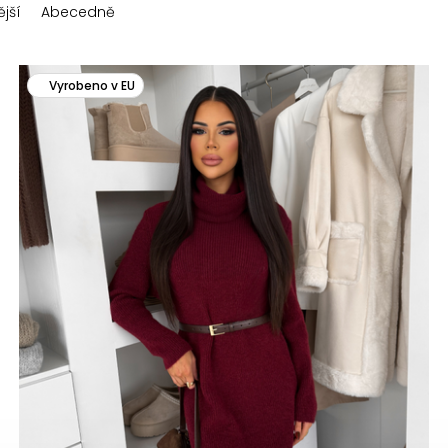
jší
Abecedně
Vyrobeno v EU