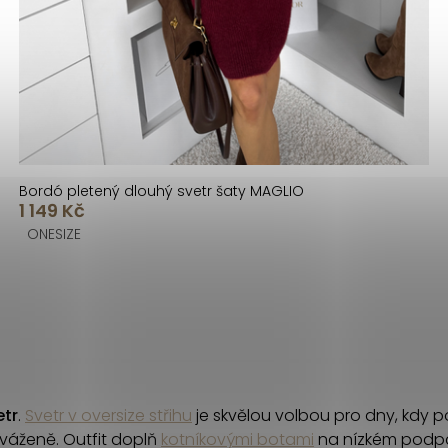
Bordó pletený dlouhý svetr šaty MAGLIO
1 149 Kč
ONESIZE
etr
.
S
vetr v oversize střihu
je skvělou volbou pro dny, kdy po
yváženě. Outfit doplň
kotníkovými botami
na nízkém podpa