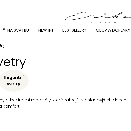
💐 NA SVATBU
NEW IN!
BESTSELLERY
OBUV A DOPLŇKY
try
etry
Elegantní
svetry
 a kvalitními materiály, které zahřejí i v chladnějších dnech 
 a komfort!