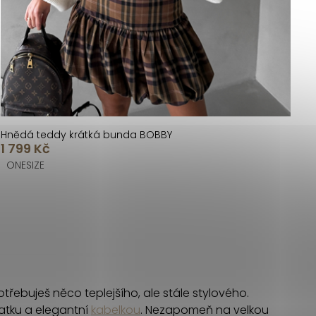
Hnědá teddy krátká bunda BOBBY
1 799 Kč
ONESIZE
třebuješ něco teplejšího, ale stále stylového.
tku a elegantní
kabelkou
. Nezapomeň na velkou