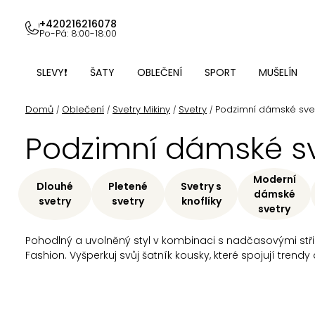
Přejít
na
+420216216078
Po-Pá: 8:00-18:00
obsah
SLEVY❗
ŠATY
OBLEČENÍ
SPORT
MUŠELÍN
Domů
Oblečení
Svetry Mikiny
Svetry
Podzimní dámské sve
/
/
/
/
Podzimní dámské sv
Moderní
Dlouhé
Pletené
Svetry s
dámské
svetry
svetry
knoflíky
svetry
Pohodlný a uvolněný styl v kombinaci s nadčasovými střihy
Fashion.
Vyšperkuj svůj šatník kousky, které spojují trendy
Ř