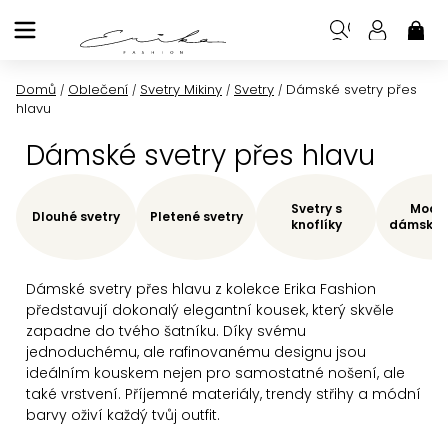
Přejít
na
NÁK
KOŠ
obsah
Domů
Oblečení
Svetry Mikiny
Svetry
Dámské svetry přes
/
/
/
/
hlavu
Dámské svetry přes hlavu
Svetry s
Moder
Dlouhé svetry
Pletené svetry
knoflíky
dámské s
Dámské svetry přes hlavu z kolekce Erika Fashion
představují dokonalý elegantní kousek, který skvěle
zapadne do tvého šatníku. Díky svému
jednoduchému, ale rafinovanému designu jsou
ideálním kouskem nejen pro samostatné nošení, ale
také vrstvení. Příjemné materiály, trendy střihy a módní
barvy oživí každý tvůj outfit.