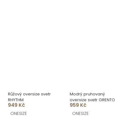
Růžový oversize svetr
Modrý pruhovaný
RHYTHM
oversize svetr GRENTO
949 Kč
959 Kč
ONESIZE
ONESIZE