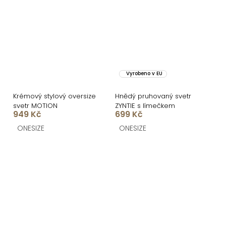
Vyrobeno v EU
Krémový stylový oversize
Hnědý pruhovaný svetr
svetr MOTION
ZYNTIE s límečkem
949 Kč
699 Kč
ONESIZE
ONESIZE