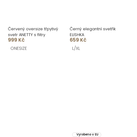
Červený oversize třpytivý
Černý elegantní svetřík
svetr ANETTY s flitry
ELISHKA
999 Kč
659 Kč
ONESIZE
L/XL
Vyrobeno v EU