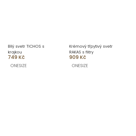
Bílý svetr TICHOS s
Krémový třpytivý svetr
krajkou
RAKAS s flitry
749 Kč
909 Kč
ONESIZE
ONESIZE