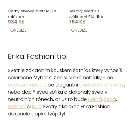
Černý stylový svetr MILI s
Béžový svetřík s
rolákem
květinami PAULINA
934 Kč
764 Kč
ONESIZE
ONESIZE
O
v
Erika Fashion tip!
l
á
Svetr je základním kouskem šatníku, který vynosíš
d
celoročně. Vyber si z naší široké nabídky - od
a
oversize modelů
po elegantní
společenské svetry
,
c
nebo doplň svou sbírku o dokonalý svetr v
í
neutrálních tónech, ať už to bude
černá
,
šedá
,
p
béžová
či
bílá
. Svetry z kolekce Erika Fashion
r
dokonale doplní tvůj styl.
v
k