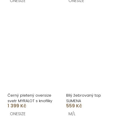
ONESIZE
ONESIZE
Černý pletený oversize
Bílý žebrovaný top
svetr MYRALOT s knoflíky
SLIMENA
1 399 Kč
559 Kč
ONESIZE
M/L