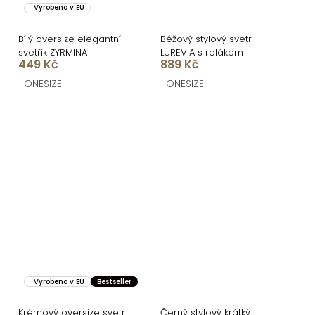
Vyrobeno v EU
Bílý oversize elegantní
Béžový stylový svetr
svetřík ZYRMINA
LUREVIA s rolákem
449 Kč
889 Kč
ONESIZE
ONESIZE
Vyrobeno v EU
Bestseller
Krémový oversize svetr
Černý stylový krátký