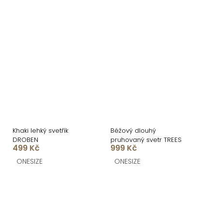
Khaki lehký svetřík
Béžový dlouhý
DROBEN
pruhovaný svetr TREES
499 Kč
999 Kč
ONESIZE
ONESIZE