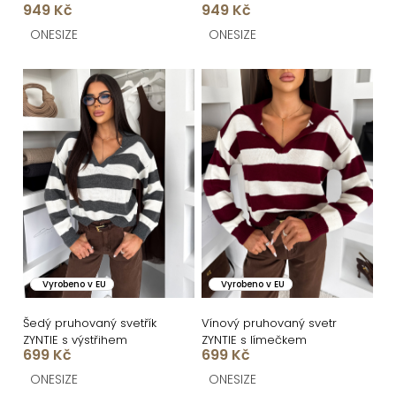
k
949 Kč
949 Kč
t
ONESIZE
ONESIZE
ů
Vyrobeno v EU
Vyrobeno v EU
Šedý pruhovaný svetřík
Vínový pruhovaný svetr
ZYNTIE s výstřihem
ZYNTIE s límečkem
699 Kč
699 Kč
ONESIZE
ONESIZE