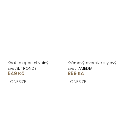
Khaki elegantní volný
Krémový oversize stylový
svetřík TRONDE
svetr AMEDIA
549 Kč
859 Kč
ONESIZE
ONESIZE