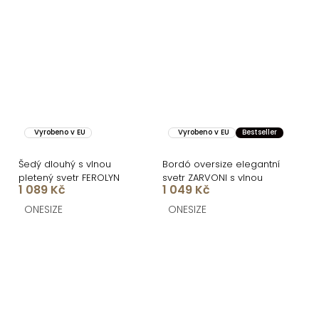
Vyrobeno v EU
Vyrobeno v EU
Bestseller
Šedý dlouhý s vlnou
Bordó oversize elegantní
pletený svetr FEROLYN
svetr ZARVONI s vlnou
1 089 Kč
1 049 Kč
ONESIZE
ONESIZE