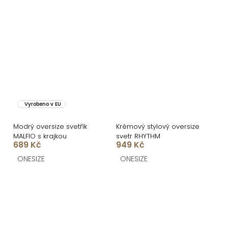
Vyrobeno v EU
Modrý oversize svetřík
Krémový stylový oversize
MALFIO s krajkou
svetr RHYTHM
689 Kč
949 Kč
ONESIZE
ONESIZE