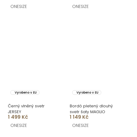
ONESIZE
ONESIZE
Vyrobeno v EU
Vyrobeno v EU
Černý vlněný svetr
Bordó pletený dlouhý
JERSEY
svetr šaty MAGLIO
1 499 Kč
1 149 Kč
ONESIZE
ONESIZE