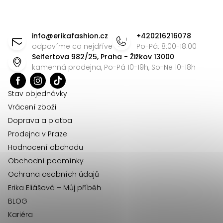
y
v
Z
ý
á
info
@
erikafashion.cz
+420216216078
p
p
odpovíme co nejdříve
Po-Pá: 8:00-18:00
i
Seifertova 982/25, Praha - Žižkov 13000
a
s
kamenná prodejna, Po-Pá 10-19h, So-Ne 10-18h
t
u
í
Stav objednávky
Vrácení zboží
Doprava a platba
Prodejna v Praze
Hodnocení obchodu
Obchodní podmínky
Ochrana osobních údajů
Erika Eliášová – Můj příběh
BLOG
Kariéra