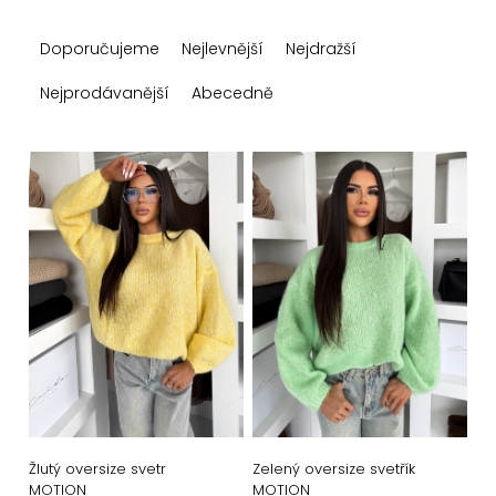
Ř
Doporučujeme
Nejlevnější
Nejdražší
a
z
Nejprodávanější
Abecedně
e
n
V
í
ý
p
p
r
i
o
s
d
p
u
r
k
o
t
d
ů
u
Žlutý oversize svetr
Zelený oversize svetřík
MOTION
MOTION