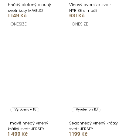
Hnědý pletený dlouhý
Vínový oversize svetr
svetr šaty MAGLIO
NYRISE s mašlí
1 149 Kč
631 Kč
ONESIZE
ONESIZE
Vyrobeno v EU
Vyrobeno v EU
Tmavě hnědý vlněný
Šedohnědý vlněný krátký
krátký svetr JERSEY
svetr JERSEY
1 499 Kč
1 199 Kč