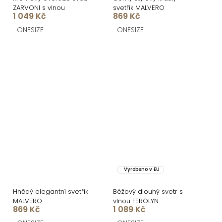
ZARVONI s vlnou
svetřík MALVERO
1 049 Kč
869 Kč
ONESIZE
ONESIZE
Vyrobeno v EU
Hnědý elegantní svetřík
Béžový dlouhý svetr s
MALVERO
vlnou FEROLYN
869 Kč
1 089 Kč