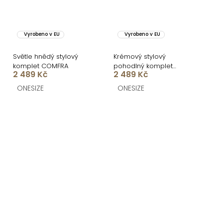
Vyrobeno v EU
Vyrobeno v EU
Světle hnědý stylový
Krémový stylový
komplet COMFRA
pohodlný komplet
2 489 Kč
2 489 Kč
COMFRA
ONESIZE
ONESIZE