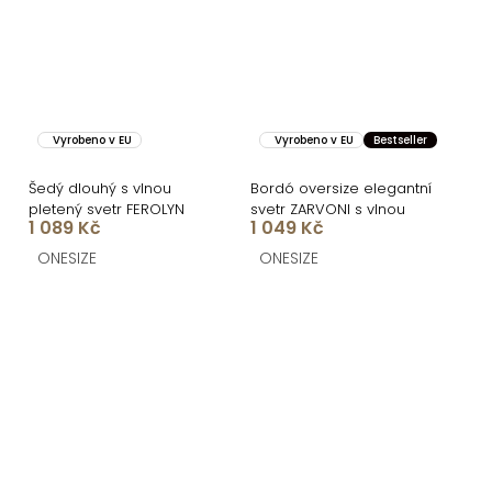
Vyrobeno v EU
Vyrobeno v EU
Bestseller
Šedý dlouhý s vlnou
Bordó oversize elegantní
pletený svetr FEROLYN
svetr ZARVONI s vlnou
1 089 Kč
1 049 Kč
ONESIZE
ONESIZE