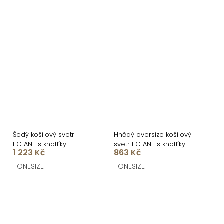
Šedý košilový svetr
Hnědý oversize košilový
ECLANT s knoflíky
svetr ECLANT s knoflíky
1 223 Kč
863 Kč
ONESIZE
ONESIZE