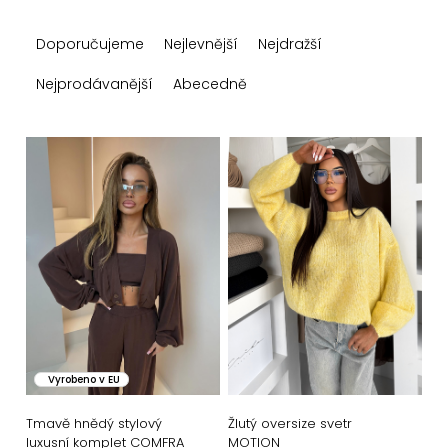
Ř
Doporučujeme
Nejlevnější
Nejdražší
a
z
Nejprodávanější
Abecedně
e
n
V
í
ý
p
p
r
i
o
s
d
p
u
r
k
o
Vyrobeno v EU
t
d
ů
u
Tmavě hnědý stylový
Žlutý oversize svetr
luxusní komplet COMFRA
MOTION