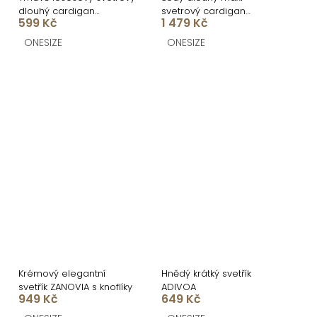
dlouhý cardigan
svetrový cardigan
599 Kč
1 479 Kč
SENTENCERO
TOMELIR
ONESIZE
ONESIZE
Krémový elegantní
Hnědý krátký svetřík
svetřík ZANOVIA s knoflíky
ADIVOA
949 Kč
649 Kč