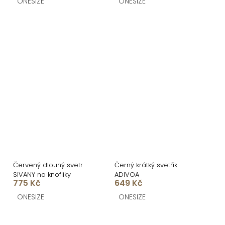
ONESIZE
ONESIZE
Červený dlouhý svetr
Černý krátký svetřík
SIVANY na knoflíky
ADIVOA
775 Kč
649 Kč
ONESIZE
ONESIZE