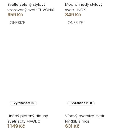
Světle zelený stylový
Modrohnědý stylový
vzorovaný svetr TUVONIX
svetr LINOX
959 Kč
849 Kč
ONESIZE
ONESIZE
Vyrobeno v EU
Vyrobeno v EU
Hnědý pletený dlouhý
Vínový oversize svetr
svetr šaty MAGLIO
NYRISE s mašlí
1 149 Kč
631 Kč