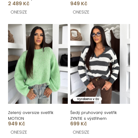
k
2 489 Kč
949 Kč
t
ONESIZE
ONESIZE
ů
Vyrobeno v EU
Zelený oversize svetřík
Šedý pruhovaný svetřík
MOTION
ZYNTIE s výstřihem
949 Kč
699 Kč
ONESIZE
ONESIZE