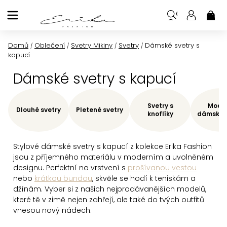
Přejít
na
NÁK
KOŠ
obsah
Domů
Oblečení
Svetry Mikiny
Svetry
Dámské svetry s
/
/
/
/
kapucí
Dámské svetry s kapucí
Svetry s
Moder
Dlouhé svetry
Pletené svetry
knoflíky
dámské s
Stylové dámské svetry s kapucí z kolekce Erika Fashion
jsou z příjemného materiálu v moderním a uvolněném
designu. Perfektní na vrstvení s
prošívanou vestou
nebo
krátkou bundou
, skvěle se hodí k teniskám a
džínám. Vyber si z našich nejprodávanějších modelů,
které tě v zimě nejen zahřejí, ale také do tvých outfitů
vnesou nový nádech.