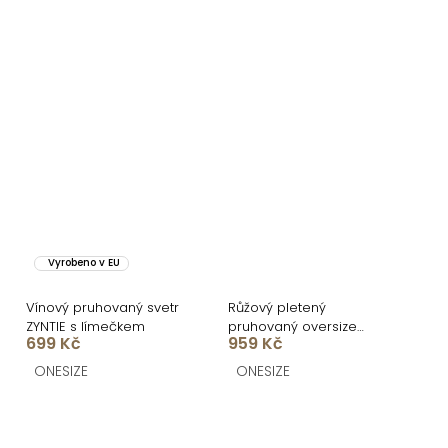
Vyrobeno v EU
Vínový pruhovaný svetr
Růžový pletený
ZYNTIE s límečkem
pruhovaný oversize
699 Kč
959 Kč
cardigan GRENTO
ONESIZE
ONESIZE