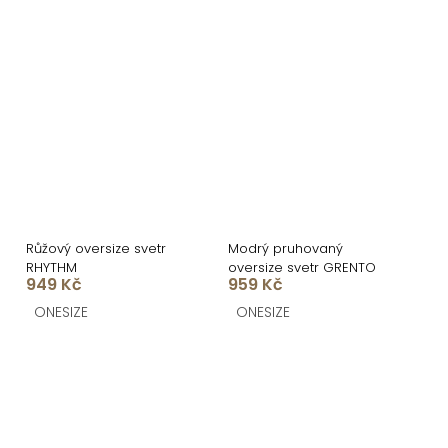
Růžový oversize svetr
Modrý pruhovaný
RHYTHM
oversize svetr GRENTO
949 Kč
959 Kč
ONESIZE
ONESIZE