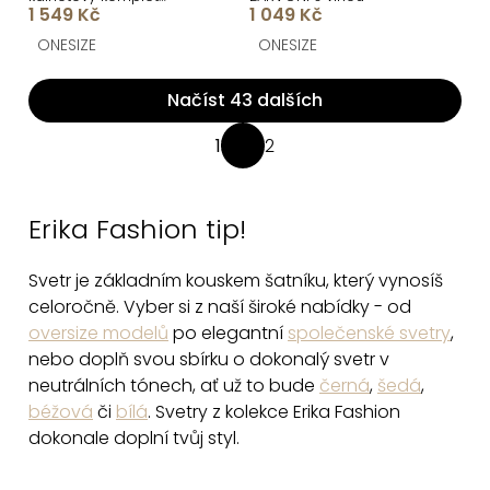
1 549 Kč
1 049 Kč
NUVIQUE
ONESIZE
ONESIZE
Načíst 43 dalších
O
1
2
S
v
t
l
r
á
Erika Fashion tip!
á
d
n
a
Svetr je základním kouskem šatníku, který vynosíš
k
c
celoročně. Vyber si z naší široké nabídky - od
o
v
oversize modelů
po elegantní
společenské svetry
,
í
á
nebo doplň svou sbírku o dokonalý svetr v
p
n
neutrálních tónech, ať už to bude
černá
,
šedá
,
r
í
béžová
či
bílá
. Svetry z kolekce Erika Fashion
v
dokonale doplní tvůj styl.
k
y