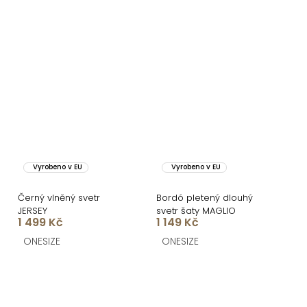
Vyrobeno v EU
Vyrobeno v EU
Černý vlněný svetr
Bordó pletený dlouhý
JERSEY
svetr šaty MAGLIO
1 499 Kč
1 149 Kč
ONESIZE
ONESIZE