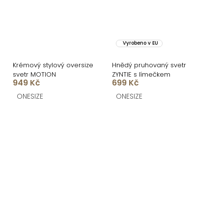
Vyrobeno v EU
Krémový stylový oversize
Hnědý pruhovaný svetr
svetr MOTION
ZYNTIE s límečkem
949 Kč
699 Kč
ONESIZE
ONESIZE