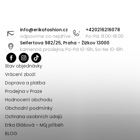
v
ý
Z
p
á
i
info
@
erikafashion.cz
+420216216078
p
s
odpovíme co nejdříve
Po-Pá: 8:00-18:00
Seifertova 982/25, Praha - Žižkov 13000
u
a
kamenná prodejna, Po-Pá 10-19h, So-Ne 10-18h
t
í
Stav objednávky
Vrácení zboží
Doprava a platba
Prodejna v Praze
Hodnocení obchodu
Obchodní podmínky
Ochrana osobních údajů
Erika Eliášová – Můj příběh
BLOG