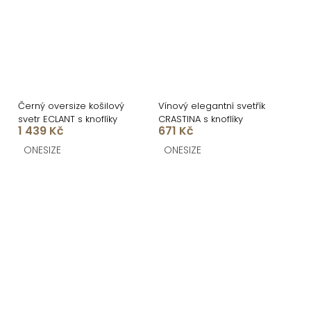
Černý oversize košilový
Vínový elegantní svetřík
svetr ECLANT s knoflíky
CRASTINA s knoflíky
1 439 Kč
671 Kč
ONESIZE
ONESIZE