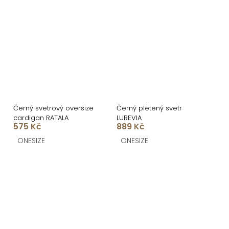
Černý svetrový oversize
Černý pletený svetr
cardigan RATALA
LUREVIA
575 Kč
889 Kč
ONESIZE
ONESIZE