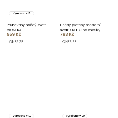
Vyrobeno v EU
Pruhovaný hnědý svetr
Hnědý pletený moderní
VIONERA
svetr KIRELLO na knoflíky
959 Kč
783 Kč
ONESIZE
ONESIZE
Vyrobeno v EU
Vyrobeno v EU