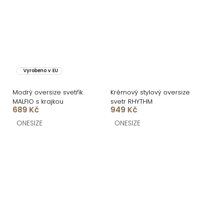
Vyrobeno v EU
Modrý oversize svetřík
Krémový stylový oversize
MALFIO s krajkou
svetr RHYTHM
689 Kč
949 Kč
ONESIZE
ONESIZE