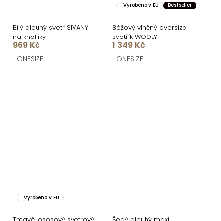
Vyrobeno v EU
Bestseller
Bílý dlouhý svetr SIVANY
Béžový vlněný oversize
na knoflíky
svetřík WOOLY
969 Kč
1 349 Kč
ONESIZE
ONESIZE
Vyrobeno v EU
Tmavě lososový svetrový
Šedý dlouhý maxi