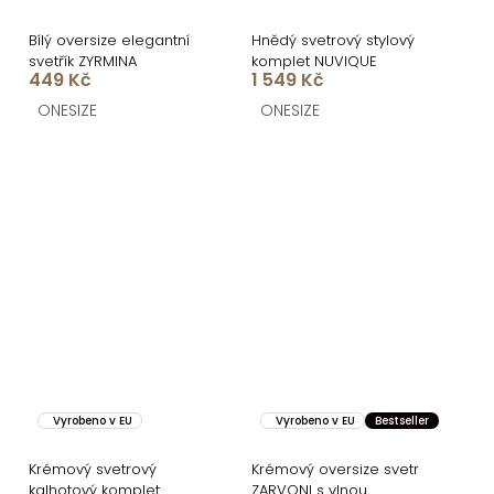
Bílý oversize elegantní
Hnědý svetrový stylový
svetřík ZYRMINA
komplet NUVIQUE
449 Kč
1 549 Kč
ONESIZE
ONESIZE
Vyrobeno v EU
Vyrobeno v EU
Bestseller
Krémový svetrový
Krémový oversize svetr
kalhotový komplet
ZARVONI s vlnou