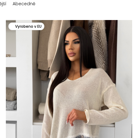
jší
Abecedně
Vyrobeno v EU