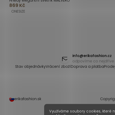
Hnědý elegantní svetřík MALVERO
869 Kč
ONESIZE
O
v
l
Z
á
á
info
@
erikafashion.cz
d
odpovíme co nejdříve
p
Stav objednávky
Vrácení zboží
Doprava a platba
Prode
a
a
c
t
í
í
p
erikafashion.sk
Copyrig
r
Využíváme soubory cookies, které 