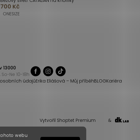
Béžový svetr CATALIAN na knoflíky
700 Kč
ONESIZE
v 13000
 So-Ne 10-18h
osobních údajů
Erika Eliášová – Můj příběh
BLOG
Kariéra
Vytvořil Shoptet Premium
&
 tohoto webu