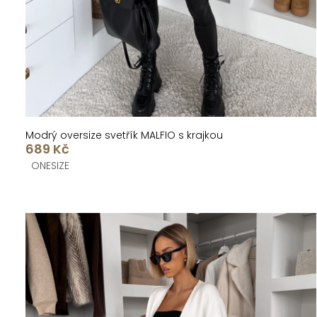
k
u
t
k
ů
t
ů
Modrý oversize svetřík MALFIO s krajkou
689 Kč
ONESIZE