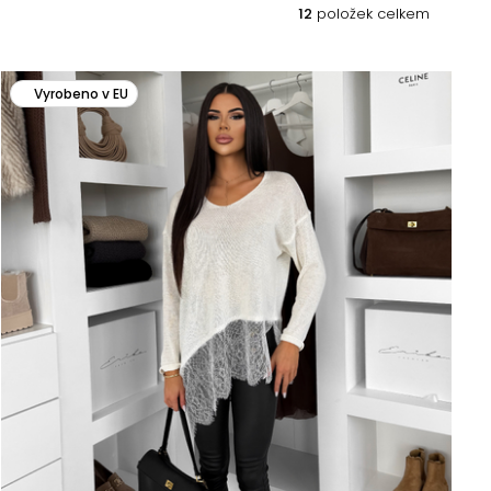
12
položek celkem
Vyrobeno v EU