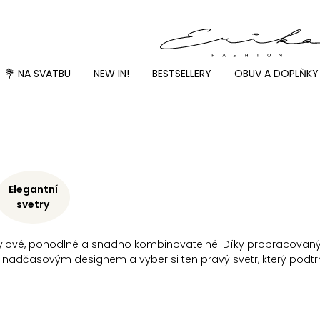
💐 NA SVATBU
NEW IN!
BESTSELLERY
OBUV A DOPLŇKY
Elegantní
svetry
 stylové, pohodlné a snadno kombinovatelné. Díky propracova
t nadčasovým designem a vyber si ten pravý svetr, který podtrhn