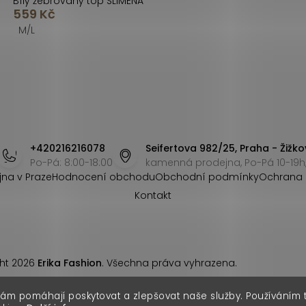
Bílý žebrovaný top SLIMENA
559 Kč
M/L
+420216216078
Seifertova 982/25, Praha - Žižko
Po-Pá: 8:00-18:00
kamenná prodejna, Po-Pá 10-19h,
jna v Praze
Hodnocení obchodu
Obchodní podmínky
Ochrana 
Kontakt
ht 2026
Erika Fashion
. Všechna práva vyhrazena.
nám pomáhají poskytovat a zlepšovat naše služby. Používáním