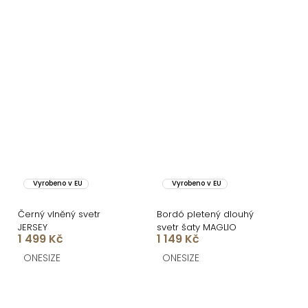
Vyrobeno v EU
Vyrobeno v EU
Černý vlněný svetr
Bordó pletený dlouhý
JERSEY
svetr šaty MAGLIO
1 499 Kč
1 149 Kč
ONESIZE
ONESIZE