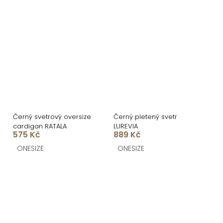
Černý svetrový oversize
Černý pletený svetr
cardigan RATALA
LUREVIA
575 Kč
889 Kč
ONESIZE
ONESIZE