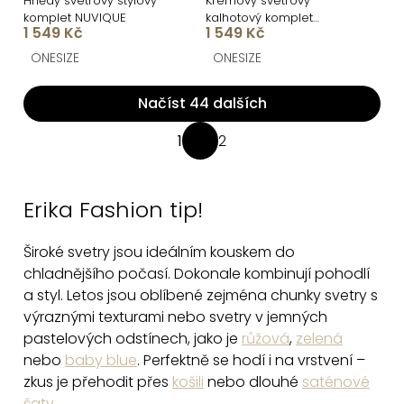
Hnědý svetrový stylový
Krémový svetrový
komplet NUVIQUE
kalhotový komplet
1 549 Kč
1 549 Kč
NUVIQUE
ONESIZE
ONESIZE
Načíst 44 dalších
O
1
2
S
v
t
l
r
á
Erika Fashion tip!
á
d
n
a
Široké svetry jsou ideálním kouskem do
k
c
chladnějšího počasí. Dokonale kombinují pohodlí
o
v
a styl. Letos jsou oblíbené zejména chunky svetry s
í
á
výraznými texturami nebo svetry v jemných
p
n
pastelových odstínech, jako je
růžová
,
zelená
r
í
nebo
baby blue
. Perfektně se hodí i na vrstvení –
v
zkus je přehodit přes
košili
nebo dlouhé
saténové
k
šaty
.