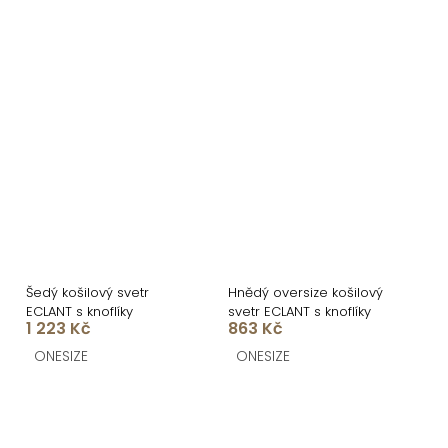
Šedý košilový svetr
Hnědý oversize košilový
ECLANT s knoflíky
svetr ECLANT s knoflíky
1 223 Kč
863 Kč
ONESIZE
ONESIZE