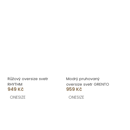
Růžový oversize svetr
Modrý pruhovaný
RHYTHM
oversize svetr GRENTO
949 Kč
959 Kč
ONESIZE
ONESIZE