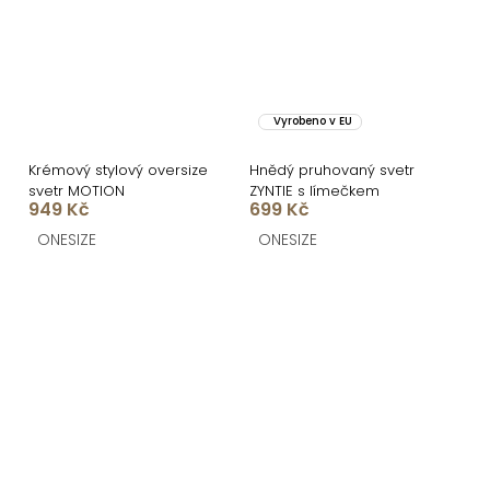
Vyrobeno v EU
Krémový stylový oversize
Hnědý pruhovaný svetr
svetr MOTION
ZYNTIE s límečkem
949 Kč
699 Kč
ONESIZE
ONESIZE