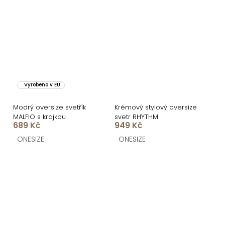
Vyrobeno v EU
Modrý oversize svetřík
Krémový stylový oversize
MALFIO s krajkou
svetr RHYTHM
689 Kč
949 Kč
ONESIZE
ONESIZE