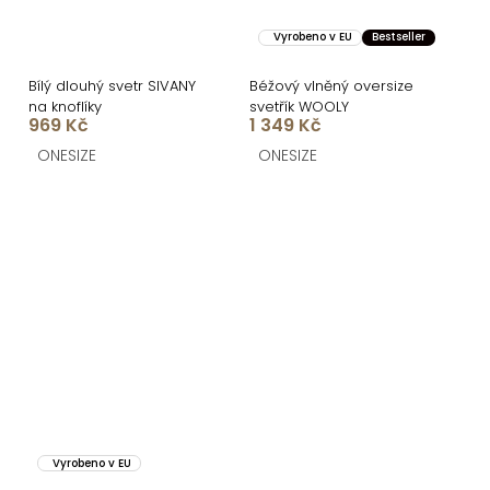
Vyrobeno v EU
Bestseller
Bílý dlouhý svetr SIVANY
Béžový vlněný oversize
na knoflíky
svetřík WOOLY
969 Kč
1 349 Kč
ONESIZE
ONESIZE
Vyrobeno v EU