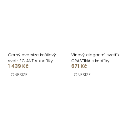
Černý oversize košilový
Vínový elegantní svetřík
svetr ECLANT s knoflíky
CRASTINA s knoflíky
1 439 Kč
671 Kč
ONESIZE
ONESIZE