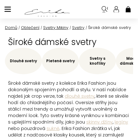
Přejít
na
NÁK
KOŠ
obsah
Domů
Oblečení
Svetry Mikiny
Svetry
Široké dámské svetry
/
/
/
/
Široké dámské svetry
Svetry s
Moder
Dlouhé svetry
Pletené svetry
knoflíky
dámské s
Široké dámské svetry z kolekce Erika Fashion jsou
dokonalým spojením pohodlí a stylu. V naší nabídce
najdeš jak crop verze, tak
dlouhé svetry
, které se skvěle
hodí do chladnějšího počasí. Oversize střihy jsou
stálicí mezi trendy a umožňují vytvořit uvolněný a
moderní look. Tyto svetry krásně vyniknou v kombinaci
s uplejšími spodními díly, jako jsou
skinny džíny
,
legíny
nebo pouzdrová
sukně
. Erika Fashion zkrátka ví, jak
udělat z nadčasové klasiky kousek, který si zamiluješ!