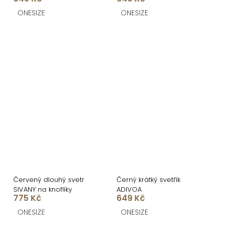
ONESIZE
ONESIZE
Červený dlouhý svetr
Černý krátký svetřík
SIVANY na knoflíky
ADIVOA
775 Kč
649 Kč
ONESIZE
ONESIZE