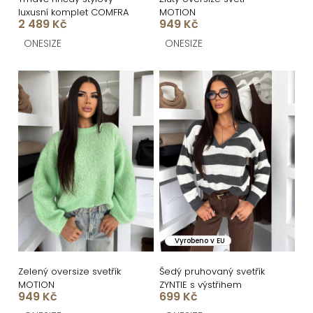
ů
u
luxusní komplet COMFRA
MOTION
k
2 489 Kč
949 Kč
t
ONESIZE
ONESIZE
ů
Vyrobeno v EU
Zelený oversize svetřík
Šedý pruhovaný svetřík
MOTION
ZYNTIE s výstřihem
949 Kč
699 Kč