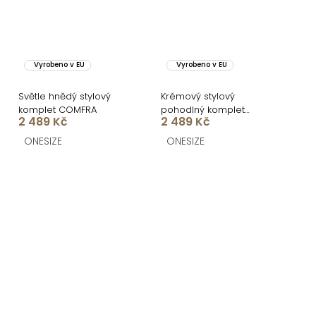
Vyrobeno v EU
Vyrobeno v EU
Světle hnědý stylový
Krémový stylový
komplet COMFRA
pohodlný komplet
2 489 Kč
2 489 Kč
COMFRA
ONESIZE
ONESIZE