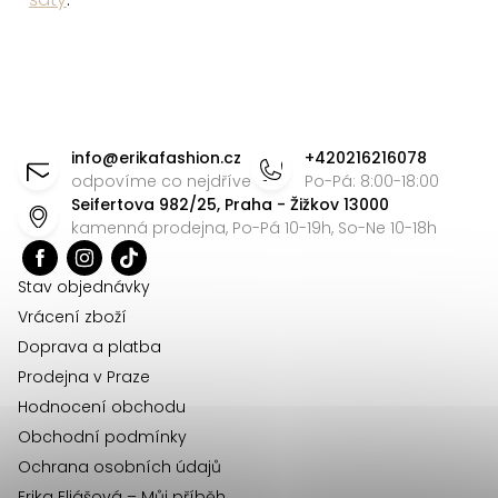
y
v
ý
p
Z
i
á
s
info
@
erikafashion.cz
+420216216078
p
odpovíme co nejdříve
Po-Pá: 8:00-18:00
u
Seifertova 982/25, Praha - Žižkov 13000
a
kamenná prodejna, Po-Pá 10-19h, So-Ne 10-18h
t
í
Stav objednávky
Vrácení zboží
Doprava a platba
Prodejna v Praze
Hodnocení obchodu
Obchodní podmínky
Ochrana osobních údajů
Erika Eliášová – Můj příběh