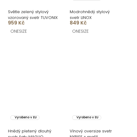
Světle zelený stylový
Modrohnědý stylový
vzorovaný svetr TUVONIX
svetr LINOX
959 Kč
849 Kč
ONESIZE
ONESIZE
Vyrobeno v EU
Vyrobeno v EU
Hnědý pletený dlouhý
Vínový oversize svetr
svetr šaty MAGLIO
NYRISE s mašlí