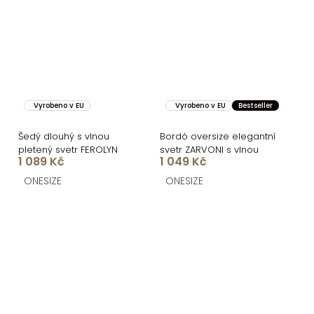
Vyrobeno v EU
Vyrobeno v EU
Bestseller
Šedý dlouhý s vlnou
Bordó oversize elegantní
pletený svetr FEROLYN
svetr ZARVONI s vlnou
1 089 Kč
1 049 Kč
ONESIZE
ONESIZE