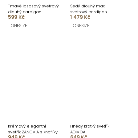
Tmavě lososový svetrový
Šedý dlouhý maxi
dlouhý cardigan
svetrový cardigan
599 Kč
1 479 Kč
SENTENCERO
TOMELIR
ONESIZE
ONESIZE
Krémový elegantní
Hnědý krátký svetřík
svetřík ZANOVIA s knoflíky
ADIVOA
949 Kč
649 Kč