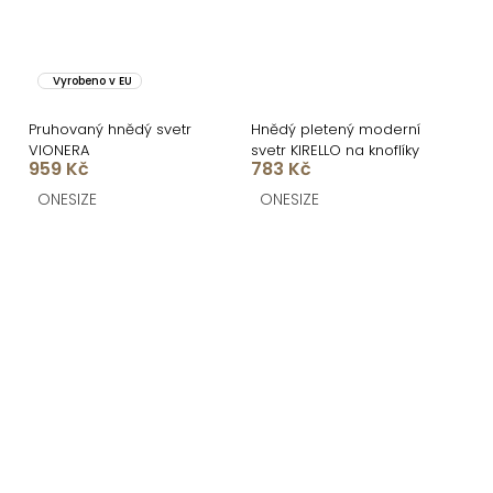
Vyrobeno v EU
Pruhovaný hnědý svetr
Hnědý pletený moderní
VIONERA
svetr KIRELLO na knoflíky
959 Kč
783 Kč
ONESIZE
ONESIZE