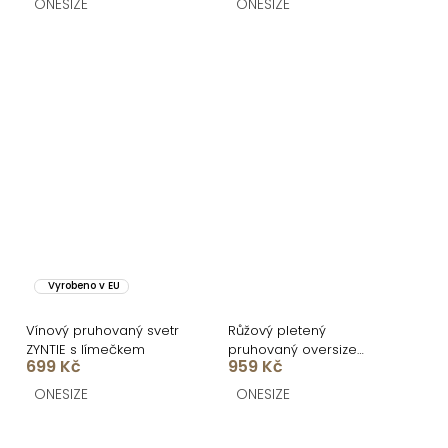
ONESIZE
ONESIZE
Vyrobeno v EU
Vínový pruhovaný svetr
Růžový pletený
ZYNTIE s límečkem
pruhovaný oversize
699 Kč
959 Kč
cardigan GRENTO
ONESIZE
ONESIZE