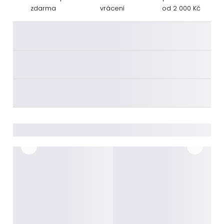
zdarma
vrácení
od 2 000 Kč
________
________
________