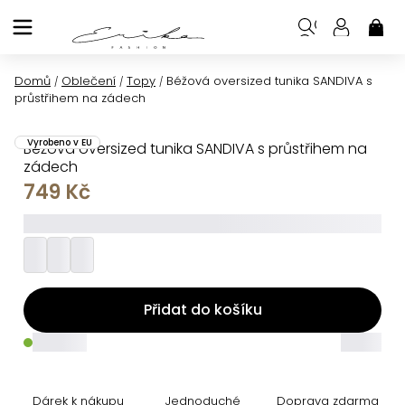
Přejít
na
NÁK
KOŠ
obsah
Domů
Oblečení
Topy
Béžová oversized tunika SANDIVA s
/
/
/
průstřihem na zádech
Vyrobeno v EU
Béžová oversized tunika SANDIVA s průstřihem na
zádech
749 Kč
_________
Přidat do košíku
_____
_____
Dárek k nákupu
Jednoduché
Doprava zdarma