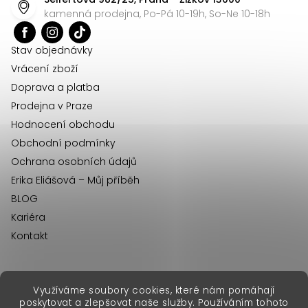
a
kamenná prodejna, Po-Pá 10-19h, So-Ne 10-18h
t
í
Stav objednávky
Vrácení zboží
Doprava a platba
Prodejna v Praze
Hodnocení obchodu
Obchodní podmínky
Ochrana osobních údajů
Erika Eliášová – Můj příběh
BLOG
Kariéra
Kontakt
Využíváme soubory cookies, které nám pomáhají
erikafashion.sk
poskytovat a zlepšovat naše služby. Používáním tohoto