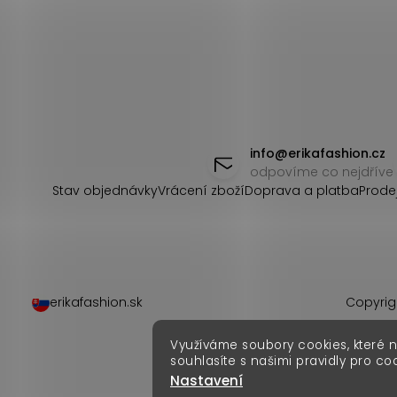
Z
á
info
@
erikafashion.cz
odpovíme co nejdříve
p
Stav objednávky
Vrácení zboží
Doprava a platba
Prode
a
t
í
erikafashion.sk
Copyrig
Využíváme soubory cookies, které 
souhlasíte s našimi pravidly pro co
Nastavení