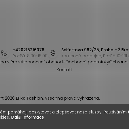
+420216216078
Seifertova 982/25, Praha - Žižko
Po-Pá: 8:00-18:00
kamenná prodejna, Po-Pá 10-19h,
jna v Praze
Hodnocení obchodu
Obchodní podmínky
Ochrana 
Kontakt
ht 2026
Erika Fashion
. Všechna práva vyhrazena.
nám pomáhají poskytovat a zlepšovat naše služby. Používáním
okies.
Další informace