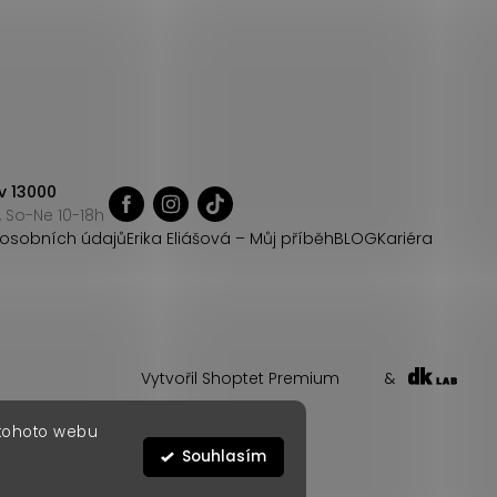
v 13000
 So-Ne 10-18h
osobních údajů
Erika Eliášová – Můj příběh
BLOG
Kariéra
Vytvořil Shoptet Premium
&
 tohoto webu
Souhlasím