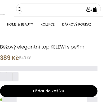
NÁKU
KOŠÍ
HOME & BEAUTY
KOLEKCE
DÁRKOVÝ POUKAZ
Béžový elegantní top KELEWI s peřím
389 Kč
649 Kč
_________
Přidat do košíku
_____
_____