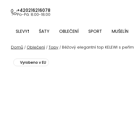
Přejít
na
+420216216078
Po-Pá: 8:00-18:00
obsah
SLEVY❗
ŠATY
OBLEČENÍ
SPORT
MUŠELÍN
Domů
Oblečení
Topy
Béžový elegantní top KELEWI s peřím
/
/
/
Vyrobeno v EU