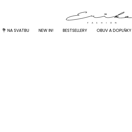
💐 NA SVATBU
NEW IN!
BESTSELLERY
OBUV A DOPLŇKY