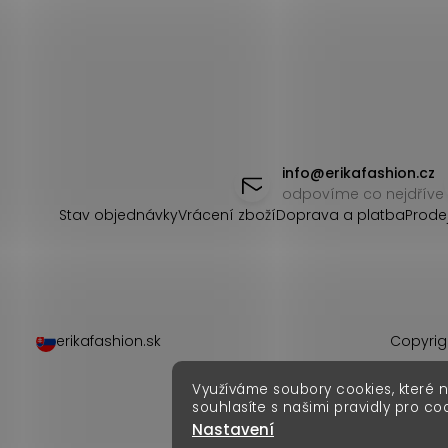
Z
á
info
@
erikafashion.cz
odpovíme co nejdříve
p
Stav objednávky
Vrácení zboží
Doprava a platba
Prode
a
t
í
erikafashion.sk
Copyrig
Využíváme soubory cookies, které 
souhlasíte s našimi pravidly pro co
Nastavení