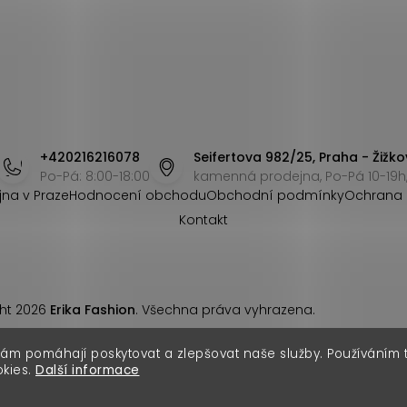
+420216216078
Seifertova 982/25, Praha - Žižko
Po-Pá: 8:00-18:00
kamenná prodejna, Po-Pá 10-19h,
jna v Praze
Hodnocení obchodu
Obchodní podmínky
Ochrana 
Kontakt
ht 2026
Erika Fashion
. Všechna práva vyhrazena.
nám pomáhají poskytovat a zlepšovat naše služby. Používáním
okies.
Další informace