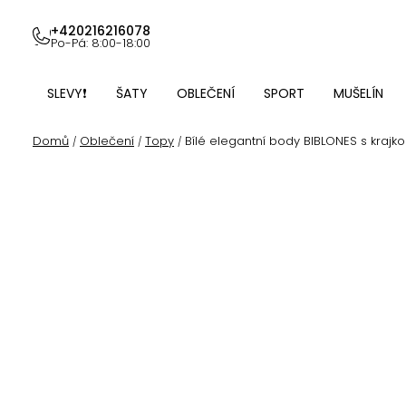
Přejít
na
+420216216078
Po-Pá: 8:00-18:00
obsah
SLEVY❗
ŠATY
OBLEČENÍ
SPORT
MUŠELÍN
Domů
Oblečení
Topy
Bílé elegantní body BIBLONES s krajk
/
/
/