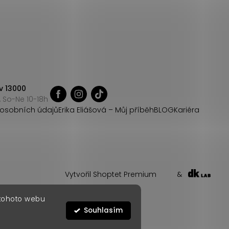
v 13000
 So-Ne 10-18h
osobních údajů
Erika Eliášová – Můj příběh
BLOG
Kariéra
Vytvořil Shoptet Premium
&
 tohoto webu
Souhlasím