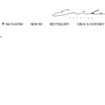
💐 NA SVATBU
NEW IN!
BESTSELLERY
OBUV A DOPLŇKY
ou