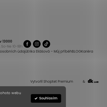
v 13000
 So-Ne 10-18h
osobních údajů
Erika Eliášová – Můj příběh
BLOG
Kariéra
Vytvořil Shoptet Premium
&
 tohoto webu
Souhlasím