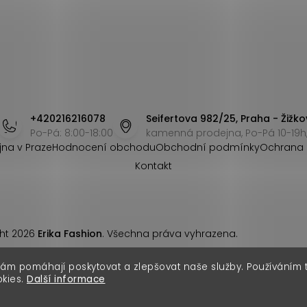
+420216216078
Seifertova 982/25, Praha - Žižko
Po-Pá: 8:00-18:00
kamenná prodejna, Po-Pá 10-19h,
jna v Praze
Hodnocení obchodu
Obchodní podmínky
Ochrana 
Kontakt
ht 2026
Erika Fashion
. Všechna práva vyhrazena.
nám pomáhají poskytovat a zlepšovat naše služby. Používáním
okies.
Další informace