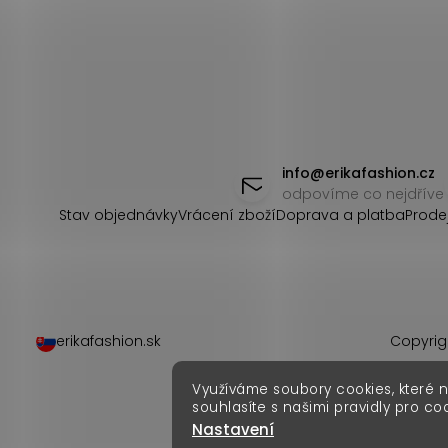
Z
á
info
@
erikafashion.cz
odpovíme co nejdříve
p
Stav objednávky
Vrácení zboží
Doprava a platba
Prode
a
t
í
erikafashion.sk
Copyrig
Využíváme soubory cookies, které 
souhlasíte s našimi pravidly pro co
Nastavení