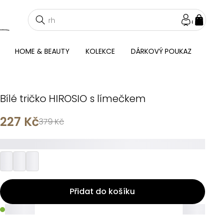
NÁKU
KOŠÍ
HOME & BEAUTY
KOLEKCE
DÁRKOVÝ POUKAZ
Bílé tričko HIROSIO s límečkem
227 Kč
379 Kč
_________
Přidat do košíku
_____
_____