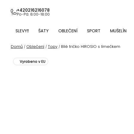
Přejít
na
+420216216078
Po-Pá: 8:00-18:00
obsah
SLEVY❗
ŠATY
OBLEČENÍ
SPORT
MUŠELÍN
Domů
Oblečení
Topy
Bílé tričko HIROSIO s límečkem
/
/
/
Vyrobeno v EU