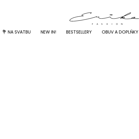
💐 NA SVATBU
NEW IN!
BESTSELLERY
OBUV A DOPLŇKY