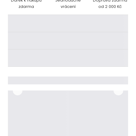
Dárek k nákupu
Jednoduché
Doprava zdarma
zdarma
vrácení
od 2 000 Kč
________
________
________