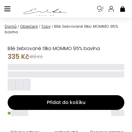
Přejít
na
NÁK
KOŠ
obsah
Domů
Oblečení
Topy
Bílé žebrované tílko MOMMO 95%
/
/
/
bavlna
Bílé žebrované tílko MOMMO 95% bavlna
335 Kč
419 Kč
_____
_________
Přidat do košíku
_____
_____