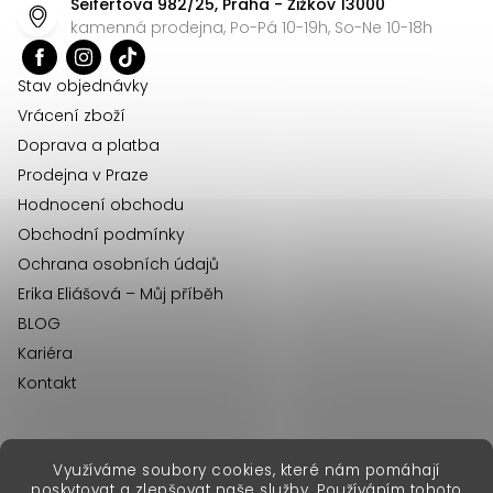
Seifertova 982/25, Praha - Žižkov 13000
a
kamenná prodejna, Po-Pá 10-19h, So-Ne 10-18h
t
í
Stav objednávky
Vrácení zboží
Doprava a platba
Prodejna v Praze
Hodnocení obchodu
Obchodní podmínky
Ochrana osobních údajů
Erika Eliášová – Můj příběh
BLOG
Kariéra
Kontakt
Využíváme soubory cookies, které nám pomáhají
erikafashion.sk
poskytovat a zlepšovat naše služby. Používáním tohoto