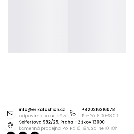
Z
á
info
@
erikafashion.cz
+420216216078
p
odpovíme co nejdříve
Po-Pá: 8:00-18:00
Seifertova 982/25, Praha - Žižkov 13000
a
kamenná prodejna, Po-Pá 10-19h, So-Ne 10-18h