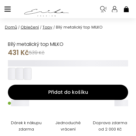
Přejít
na
NÁK
KOŠ
obsah
Domů
Oblečení
Topy
Bílý metalický top MILKO
/
/
/
Bílý metalický top MILKO
431 Kč
539 Kč
_________
Přidat do košíku
_____
_____
Dárek k nákupu
Jednoduché
Doprava zdarma
zdarma
vrácení
od 2 000 Kč