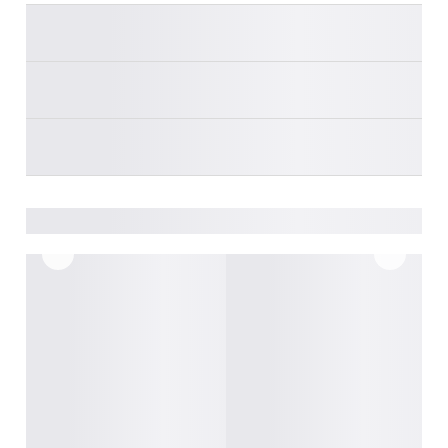
________
________
________