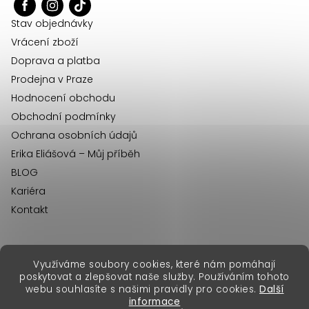
t
í
Stav objednávky
Vrácení zboží
Doprava a platba
Prodejna v Praze
Hodnocení obchodu
Obchodní podmínky
Ochrana osobních údajů
Erika Eliášová – Můj příběh
BLOG
Kariéra
Kontakt
Využíváme soubory cookies, které nám pomáhají
erikafashion.sk
poskytovat a zlepšovat naše služby. Používáním tohoto
Copyright 2026
Erika Fashion
. Všechna práva vyhrazena.
webu souhlasíte s našimi pravidly pro cookies.
Další
Vytvořil Shoptet Premium
&
informace