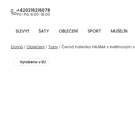
Přejít
na
+420216216078
Po-Pá: 8:00-18:00
obsah
SLEVY❗
ŠATY
OBLEČENÍ
SPORT
MUŠELÍN
Domů
Oblečení
Topy
Černá halenka HAJIMA s květinovým 
/
/
/
Vyrobeno v EU