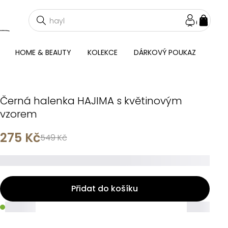
NÁKU
KOŠÍ
HOME & BEAUTY
KOLEKCE
DÁRKOVÝ POUKAZ
Černá halenka HAJIMA s květinovým
vzorem
275 Kč
549 Kč
_____
Přidat do košíku
_____
_____