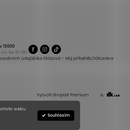
v 13000
 So-Ne 10-18h
osobních údajů
Erika Eliášová – Můj příběh
BLOG
Kariéra
Vytvořil Shoptet Premium
&
 tohoto webu
Souhlasím