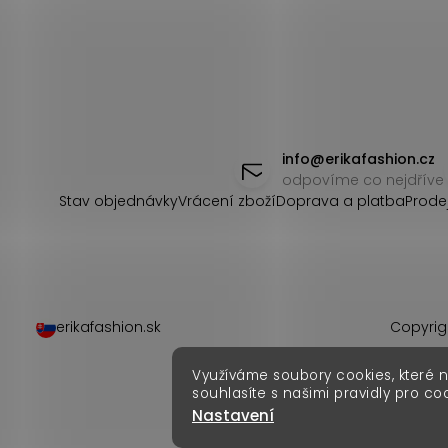
Z
á
info
@
erikafashion.cz
odpovíme co nejdříve
p
Stav objednávky
Vrácení zboží
Doprava a platba
Prode
a
t
í
erikafashion.sk
Copyrig
Využíváme soubory cookies, které 
souhlasíte s našimi pravidly pro co
Nastavení