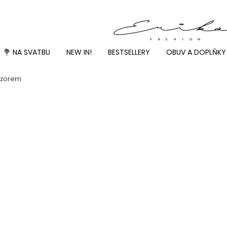
💐 NA SVATBU
NEW IN!
BESTSELLERY
OBUV A DOPLŇKY
vzorem