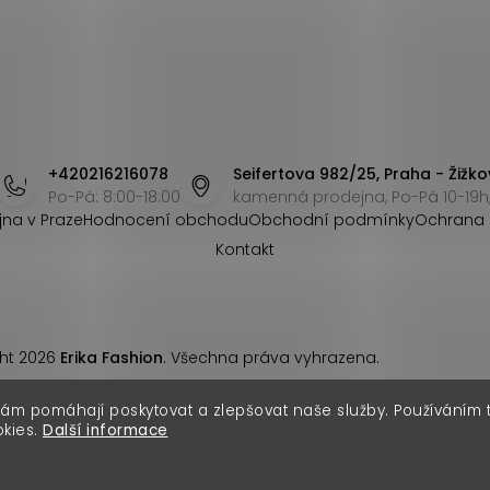
+420216216078
Seifertova 982/25, Praha - Žižko
Po-Pá: 8:00-18:00
kamenná prodejna, Po-Pá 10-19h,
jna v Praze
Hodnocení obchodu
Obchodní podmínky
Ochrana 
Kontakt
ht 2026
Erika Fashion
. Všechna práva vyhrazena.
nám pomáhají poskytovat a zlepšovat naše služby. Používáním
okies.
Další informace