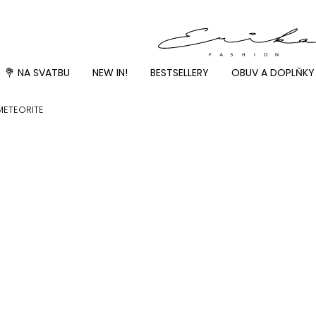
💐 NA SVATBU
NEW IN!
BESTSELLERY
OBUV A DOPLŇKY
METEORITE