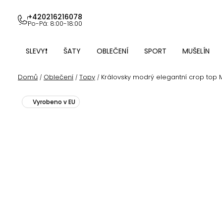
Přejít
na
+420216216078
Po-Pá: 8:00-18:00
obsah
SLEVY❗
ŠATY
OBLEČENÍ
SPORT
MUŠELÍN
Domů
Oblečení
Topy
Královsky modrý elegantní crop top 
/
/
/
Vyrobeno v EU