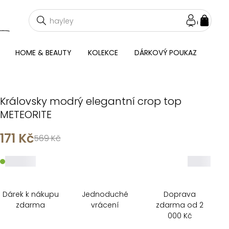
NÁKU
KOŠÍ
HOME & BEAUTY
KOLEKCE
DÁRKOVÝ POUKAZ
Královsky modrý elegantní crop top
METEORITE
171 Kč
569 Kč
_____
_____
Dárek k nákupu
Jednoduché
Doprava
zdarma
vrácení
zdarma od 2
000 Kč