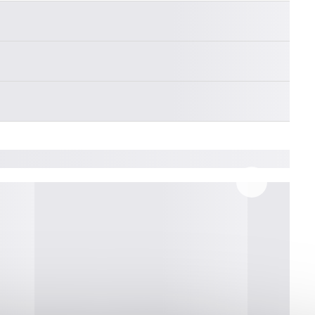
________
________
________