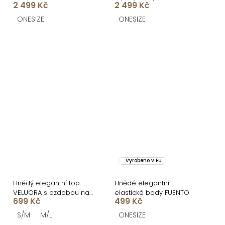
2 499 Kč
2 499 Kč
ONESIZE
ONESIZE
Vyrobeno v EU
Hnědý elegantní top
Hnědé elegantní
VELUORA s ozdobou na
elastické body FUENTO
699 Kč
499 Kč
krk
S/M
M/L
ONESIZE