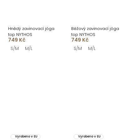
Hnědý zavinovací jóga
Béžový zavinovací jóga
top NYTHOS
top NYTHOS
749 Kč
749 Kč
S/M
M/L
S/M
M/L
Vyrobeno v EU
Vyrobeno v EU