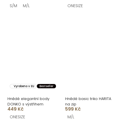
S/M
M/L
ONESIZE
Vyrobeno v EU
Bestseller
Hnědé elegantní body
Hnědé basic triko HARITA
DONKO s výstřihem
na zip
449 Kč
599 Kč
ONESIZE
M/L