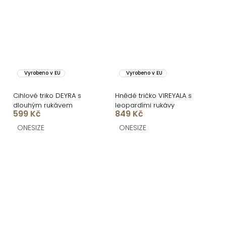
Vyrobeno v EU
Vyrobeno v EU
Cihlové triko DEYRA s
Hnědé tričko VIREYALA s
dlouhým rukávem
leopardími rukávy
599 Kč
849 Kč
ONESIZE
ONESIZE