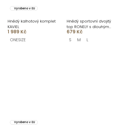
Vyrobeno v EU
Hnědý kalhotový komplet
Hnědý sportovní dvojitý
KAVIEL
top RONELY s dlouhým
1 989 Kč
679 Kč
rukávem
ONESIZE
S
M
L
Vyrobeno v EU