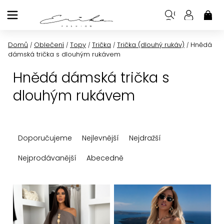
Přejít
na
NÁK
KOŠ
obsah
Domů
Oblečení
Topy
Trička
Trička (dlouhý rukáv)
Hnědá
/
/
/
/
/
dámská trička s dlouhým rukávem
Hnědá dámská trička s
dlouhým rukávem
Ř
Doporučujeme
Nejlevnější
Nejdražší
a
z
Nejprodávanější
Abecedně
e
n
V
í
ý
p
p