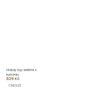
Hnědý top MANYA s
kamínky
629 Kč
ONESIZE
O
v
l