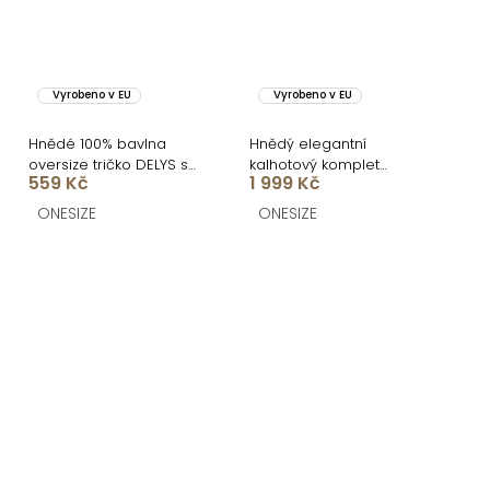
Vyrobeno v EU
Vyrobeno v EU
Hnědé 100% bavlna
Hnědý elegantní
oversize tričko DELYS s
kalhotový komplet
559 Kč
1 999 Kč
krátkým rukávem
URWALE
ONESIZE
ONESIZE