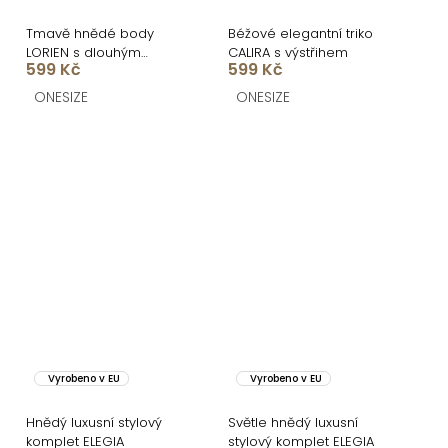
Tmavě hnědé body
Béžové elegantní triko
LORIEN s dlouhým
CALIRA s výstřihem
599 Kč
599 Kč
rukávem
ONESIZE
ONESIZE
Vyrobeno v EU
Vyrobeno v EU
Hnědý luxusní stylový
Světle hnědý luxusní
komplet ELEGIA
stylový komplet ELEGIA