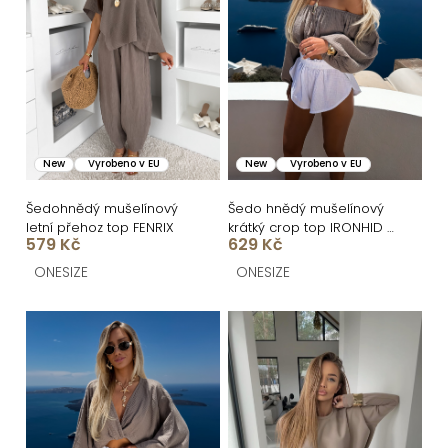
r
i
o
s
d
p
u
r
k
o
New
Vyrobeno v EU
New
Vyrobeno v EU
t
d
ů
u
Šedohnědý mušelínový
Šedo hnědý mušelínový
letní přehoz top FENRIX
krátký crop top IRONHID s
k
579 Kč
629 Kč
dlouhým rukávem
t
ONESIZE
ONESIZE
ů