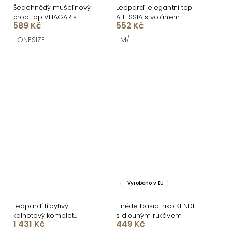
Šedohnědý mušelínový
Leopardí elegantní top
crop top VHAGAR s
ALLESSIA s volánem
589 Kč
552 Kč
dlouhým rukávem
ONESIZE
M/L
Vyrobeno v EU
Leopardí třpytivý
Hnědé basic triko KENDEL
kalhotový komplet
s dlouhým rukávem
1 431 Kč
449 Kč
KENOTON