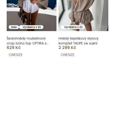
New
Vyrobeno v EU
Vyrobeno v EU
Šedohnědý mušelínový
Hnědý teplákový stylový
crop boho top OPTIRA s
komplet TAUPE se sukní
629 Kč
2 299 Kč
dlouhým rukávem
ONESIZE
ONESIZE