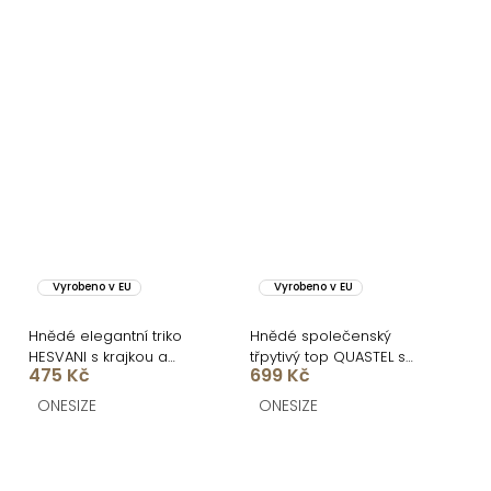
Vyrobeno v EU
Vyrobeno v EU
Hnědé elegantní triko
Hnědé společenský
HESVANI s krajkou a
třpytivý top QUASTEL s
475 Kč
699 Kč
výstřihem
dlouhým rukávem
ONESIZE
ONESIZE