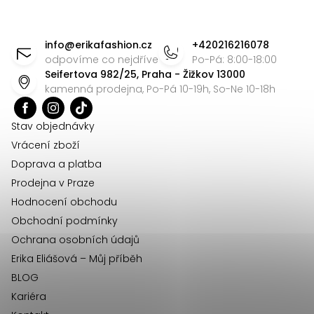
á
Z
d
á
info
@
erikafashion.cz
+420216216078
a
p
odpovíme co nejdříve
Po-Pá: 8:00-18:00
c
Seifertova 982/25, Praha - Žižkov 13000
a
í
kamenná prodejna, Po-Pá 10-19h, So-Ne 10-18h
t
p
r
í
Stav objednávky
v
Vrácení zboží
k
Doprava a platba
y
Prodejna v Praze
v
Hodnocení obchodu
ý
Obchodní podmínky
p
Ochrana osobních údajů
i
Erika Eliášová – Můj příběh
s
BLOG
u
Kariéra