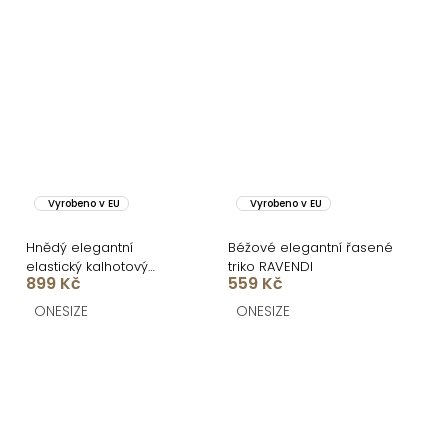
Vyrobeno v EU
Vyrobeno v EU
Hnědý elegantní
Béžové elegantní řasené
elastický kalhotový
triko RAVENDI
899 Kč
559 Kč
komplet FELUREATY
ONESIZE
ONESIZE